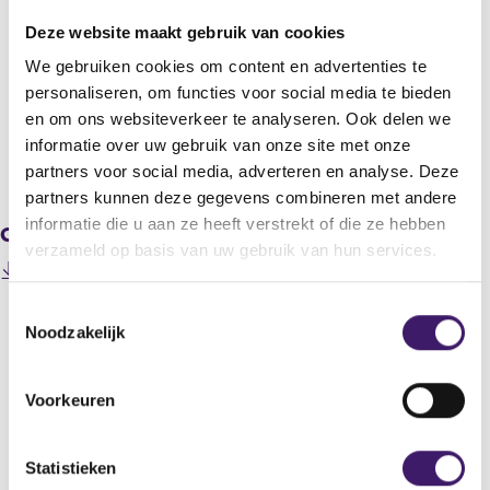
MW TOPS Limited
Deze website maakt gebruik van cookies
Titel
We gebruiken cookies om content en advertenties te
MW TOPS LIMITED : CONFIRMED WEEKLY NET ASSET VALUE OF
personaliseren, om functies voor social media te bieden
SHARES
en om ons websiteverkeer te analyseren. Ook delen we
informatie over uw gebruik van onze site met onze
V
V
partners voor social media, adverteren en analyse. Deze
o
o
partners kunnen deze gegevens combineren met andere
r
l
informatie die u aan ze heeft verstrekt of die ze hebben
Gerelateerde downloads
i
g
verzameld op basis van uw gebruik van hun services.
g
e
200806270000000027_MWTOPS-
e
n
(
ConfirmedRelease080620.pdf
r
d
T
o
e
e
Noodzakelijk
p
o
g
r
e
e
i
e
n
s
g
s
Datum laatste update: 07 augustus 2026
s
Voorkeuren
t
i
t
i
e
s
e
n
r
t
a
m
Statistieken
r
e
n