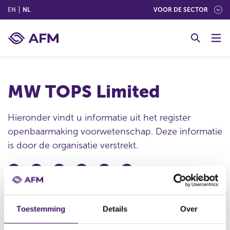
(ENGLISH)
(NEDERLANDS (NEDERLAND))
EN
NL
VOOR DE SECTOR
G
o
t
o
c
MW TOPS Limited
o
n
t
Hieronder vindt u informatie uit het register
e
openbaarmaking voorwetenschap. Deze informatie
n
is door de organisatie verstrekt.
t
Publicatie datum
27 jun 2008 - 18:39
Toestemming
Details
Over
Statutaire naam