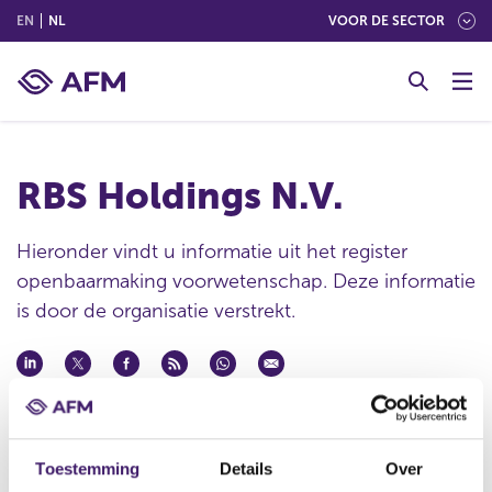
(ENGLISH)
(NEDERLANDS (NEDERLAND))
EN
NL
VOOR DE SECTOR
G
o
t
o
c
RBS Holdings N.V.
o
n
t
Hieronder vindt u informatie uit het register
e
openbaarmaking voorwetenschap. Deze informatie
n
is door de organisatie verstrekt.
t
Publicatie datum
17 okt 2007 - 10:50
Toestemming
Details
Over
Statutaire naam