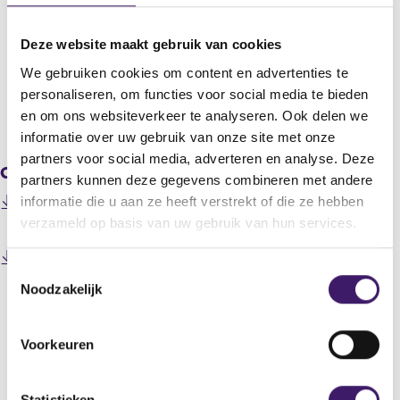
RBS Holdings N.V.
Titel
Deze website maakt gebruik van cookies
ABN AMRO publishes agenda for EGM
We gebruiken cookies om content en advertenties te
personaliseren, om functies voor social media te bieden
en om ons websiteverkeer te analyseren. Ook delen we
V
V
o
o
informatie over uw gebruik van onze site met onze
r
l
partners voor social media, adverteren en analyse. Deze
Gerelateerde downloads
i
g
partners kunnen deze gegevens combineren met andere
g
e
200710170000000010_ABN AMRO publishes agenda for
informatie die u aan ze heeft verstrekt of die ze hebben
e
n
(
EGM (EN).pdf
verzameld op basis van uw gebruik van hun services.
r
d
o
e
e
p
200710170000000010_ABN AMRO publishes agenda for
g
r
e
T
(
EGM (NL).pdf
i
e
n
Noodzakelijk
o
o
s
g
s
p
t
i
e
i
e
e
s
s
n
n
Voorkeuren
r
t
t
Datum laatste update: 06 augustus 2026
a
s
r
e
n
e
i
e
r
e
n
m
Statistieken