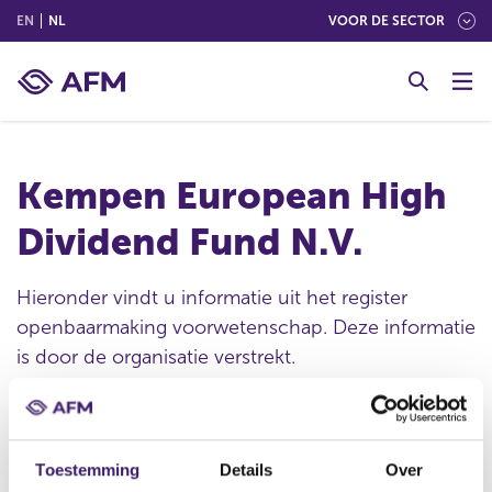
(ENGLISH)
(NEDERLANDS (NEDERLAND))
EN
NL
VOOR DE SECTOR
G
o
t
o
c
Kempen European High
o
n
Dividend Fund N.V.
t
e
n
Hieronder vindt u informatie uit het register
t
openbaarmaking voorwetenschap. Deze informatie
is door de organisatie verstrekt.
Publicatie datum
Toestemming
Details
Over
08 mei 2007 - 15:22