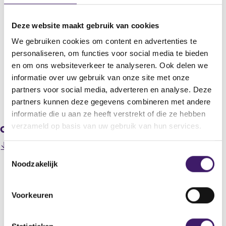
Statutaire naam
Deze website maakt gebruik van cookies
Kempen European High Dividend Fund N.V.
We gebruiken cookies om content en advertenties te
Titel
personaliseren, om functies voor social media te bieden
Voornemen tot fusie Van Lanschot European Equity Fund N.V. en
en om ons websiteverkeer te analyseren. Ook delen we
Orange European High Dividend Fund N.V.
informatie over uw gebruik van onze site met onze
partners voor social media, adverteren en analyse. Deze
V
V
partners kunnen deze gegevens combineren met andere
o
o
informatie die u aan ze heeft verstrekt of die ze hebben
r
l
verzameld op basis van uw gebruik van hun services.
Gerelateerde downloads
i
g
g
e
200705080000000043_Persbericht fusie VLEEF en
e
n
T
(
OEHDF.pdf
r
d
Noodzakelijk
o
o
e
e
p
e
g
r
e
i
e
s
Voorkeuren
n
s
g
t
Datum laatste update: 10 augustus 2026
s
t
i
e
i
e
s
n