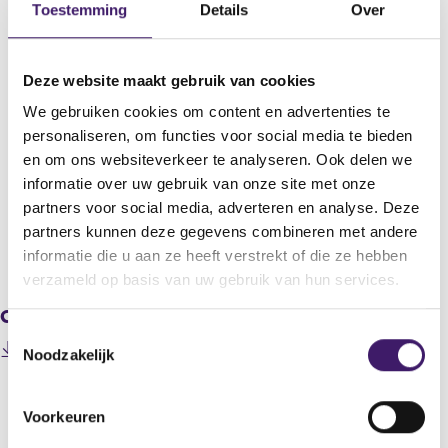
Toestemming
Details
Over
OctoPlus N.V.
Titel
OctoPlus to release 2006 year results on Thursday 15 February
Deze website maakt gebruik van cookies
Bericht
We gebruiken cookies om content en advertenties te
OctoPlus N.V. (Euronext: OCTO), the drug delivery and
personaliseren, om functies voor social media te bieden
development company, announces today that it will release its
en om ons websiteverkeer te analyseren. Ook delen we
2006 year results on Thursday 15 February 2007, at 7:45 Central
informatie over uw gebruik van onze site met onze
European Time (CET).
partners voor social media, adverteren en analyse. Deze
partners kunnen deze gegevens combineren met andere
V
V
informatie die u aan ze heeft verstrekt of die ze hebben
o
o
verzameld op basis van uw gebruik van hun services.
r
l
Gerelateerde downloads
i
g
T
g
e
200702120000000006_OctoPlus to release 2006 year
Noodzakelijk
e
n
o
(
results on Thursday 15 February.pdf
r
d
e
o
e
e
s
p
g
r
Voorkeuren
e
t
i
e
n