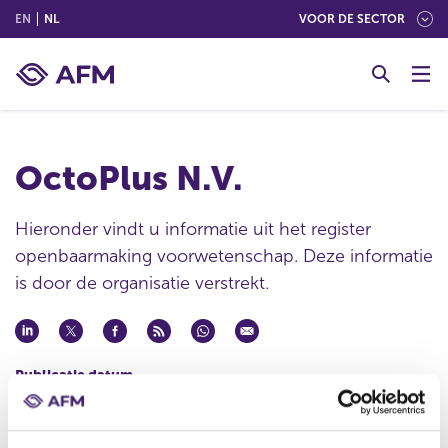
(ENGLISH)
(NEDERLANDS (NEDERLAND))
EN
NL
VOOR DE SECTOR
G
o
t
o
c
OctoPlus N.V.
o
n
t
Hieronder vindt u informatie uit het register
e
openbaarmaking voorwetenschap. Deze informatie
n
is door de organisatie verstrekt.
t
Publicatie datum
12 feb 2007 - 07:38
Statutaire naam