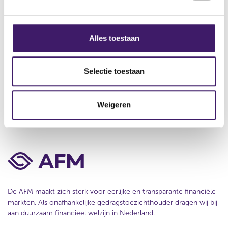
e
r
Contact
g
s
r
s
u
e
Werken bij de AFM
l
s
s
Alles toestaan
t
u
e
Over deze website
a
l
l
a
t
e
Privacy
Selectie toestaan
t
a
c
a
Cookiebeleid
t
t
Weigeren
i
e
De AFM maakt zich sterk voor eerlijke en transparante financiële
markten. Als onafhankelijke gedragstoezichthouder dragen wij bij
aan duurzaam financieel welzijn in Nederland.