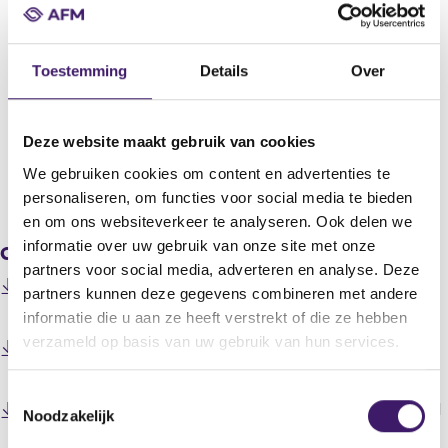
RBS Holdings N.V.
Titel
2006 interim dividend schedule
Toestemming
Details
Over
Bericht
Key regarding the interim dividend
Deze website maakt gebruik van cookies
We gebruiken cookies om content en advertenties te
V
V
personaliseren, om functies voor social media te bieden
o
o
en om ons websiteverkeer te analyseren. Ook delen we
r
l
informatie over uw gebruik van onze site met onze
Gerelateerde downloads
i
g
partners voor social media, adverteren en analyse. Deze
g
e
200602240000000072_2006 interim dividend schedule
e
n
partners kunnen deze gegevens combineren met andere
(
ABN AMRO (EN).doc
r
d
informatie die u aan ze heeft verstrekt of die ze hebben
o
e
e
verzameld op basis van uw gebruik van hun services.
p
200602240000000072_2006 interim dividend schedule
g
r
e
(
ABN AMRO (NL).doc
i
e
n
o
s
g
T
s
p
200602240000000072_persbericht_2006_interim_divid
t
i
Noodzakelijk
o
i
e
(
end_schedule_ABN_AMRO_(EN)_P06012uk[1].pdf
e
s
n
e
n