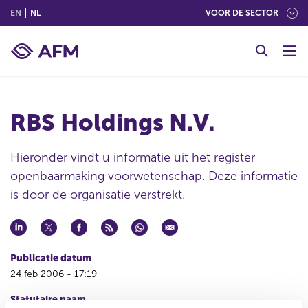
(ENGLISH)
(NEDERLANDS (NEDERLAND))
EN
NL
VOOR DE SECTOR
G
o
t
o
c
RBS Holdings N.V.
o
n
t
Hieronder vindt u informatie uit het register
e
openbaarmaking voorwetenschap. Deze informatie
n
is door de organisatie verstrekt.
t
Publicatie datum
24 feb 2006 - 17:19
Statutaire naam