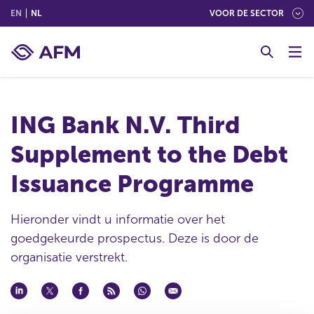
(ENGLISH)
(NEDERLANDS (NEDERLAND))
EN
NL
VOOR DE SECTOR
G
o
t
o
c
ING Bank N.V. Third
o
n
Supplement to the Debt
t
e
Issuance Programme
n
t
Hieronder vindt u informatie over het
goedgekeurde prospectus. Deze is door de
organisatie verstrekt.