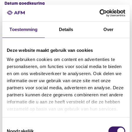
Datum goedkeuring
03 nov 2017
Naam uitgevende instelling
ING Bank N.V.
Toestemming
Details
Over
Omschrijving
Third Supplement to the Debt Issuance Programme
Deze website maakt gebruik van cookies
Bestandstype
We gebruiken cookies om content en advertenties te
Aanvullend Document
personaliseren, om functies voor social media te bieden
en om ons websiteverkeer te analyseren. Ook delen we
Begindatum
informatie over uw gebruik van onze site met onze
04 nov 2017
partners voor social media, adverteren en analyse. Deze
Plaats van publicatie
partners kunnen deze gegevens combineren met andere
https://www.ingmarkets.com
informatie die u aan ze heeft verstrekt of die ze hebben
verzameld op basis van uw gebruik van hun services.
V
V
o
o
T
r
l
Noodzakelijk