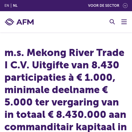
(ENGLISH)
(NEDERLANDS (NEDERLAND))
EN
NL
VOOR DE SECTOR
G
o
t
o
c
m.s. Mekong River Trade
o
n
I C.V. Uitgifte van 8.430
t
e
participaties à € 1.000,
n
t
minimale deelname €
5.000 ter vergaring van
in totaal € 8.430.000 aan
commanditair kapitaal in