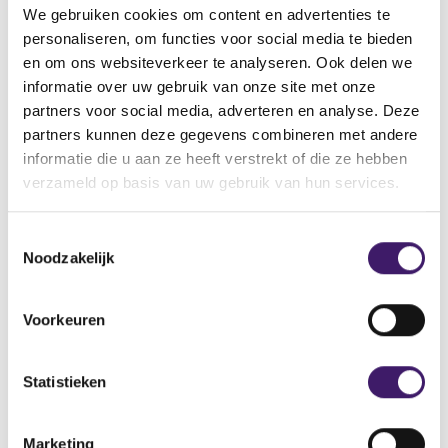
Naam uitgevende instelling
We gebruiken cookies om content en advertenties te
m.s. Mekong River Trade I C.V.
personaliseren, om functies voor social media te bieden
Omschrijving
en om ons websiteverkeer te analyseren. Ook delen we
Uitgifte van 8.430 participaties à € 1.000, minimale deelname €
informatie over uw gebruik van onze site met onze
5.000 ter vergaring van in totaal € 8.430.000 aan commanditair
partners voor social media, adverteren en analyse. Deze
kapitaal in m.s. Mekong River I C.V. ter (gedeeltelijke) financiering
partners kunnen deze gegevens combineren met andere
van het nog op te bouwen schip m.s. Mekong River.
informatie die u aan ze heeft verstrekt of die ze hebben
verzameld op basis van uw gebruik van hun services.
Bestandstype
Prospectus
T
Begindatum
Noodzakelijk
o
15 jan 2007
e
Wijze van publicatie
s
Voorkeuren
Drukwerk
t
e
Plaats van publicatie
m
Statistieken
Universal Marine Investments BV, Noorderhaven 60-17 9701 BC
m
Groningen.
i
Marketing