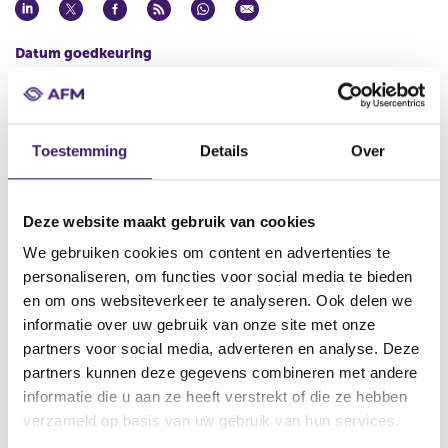
Datum goedkeuring
13 okt 2016
Naam uitgevende instelling
AEGON Bank N.V.
Toestemming
Details
Over
Omschrijving
Conditional Pass-Through Covered Bond Programme
Deze website maakt gebruik van cookies
Bestandstype
We gebruiken cookies om content en advertenties te
Prospectus
personaliseren, om functies voor social media te bieden
Begindatum
en om ons websiteverkeer te analyseren. Ook delen we
19 okt 2016
informatie over uw gebruik van onze site met onze
partners voor social media, adverteren en analyse. Deze
Wijze van publicatie
partners kunnen deze gegevens combineren met andere
Elektronisch
informatie die u aan ze heeft verstrekt of die ze hebben
Plaats van publicatie
verzameld op basis van uw gebruik van hun services.
www.aegon.com/coveredbond