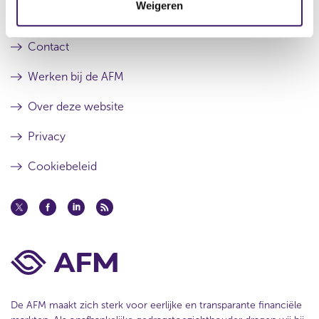
a
l
Weigeren
i
a
t
Over de AFM
e
t
a
a
Contact
t
Werken bij de AFM
Over deze website
Privacy
Cookiebeleid
De AFM maakt zich sterk voor eerlijke en transparante financiële