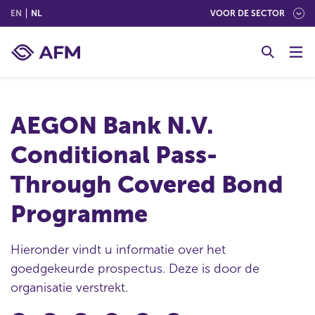
(ENGLISH)
(NEDERLANDS (NEDERLAND))
EN
NL
VOOR DE SECTOR
G
o
t
o
c
AEGON Bank N.V.
o
n
Conditional Pass-
t
e
Through Covered Bond
n
t
Programme
Hieronder vindt u informatie over het
goedgekeurde prospectus. Deze is door de
organisatie verstrekt.