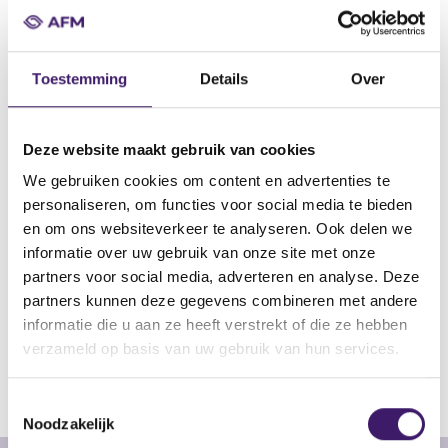
Naam uitgevende instelling
AEGON N.V.
Toestemming
Details
Over
Omschrijving
Registration Document
Deze website maakt gebruik van cookies
Bestandstype
Registratie Document
We gebruiken cookies om content en advertenties te
personaliseren, om functies voor social media te bieden
Begindatum
en om ons websiteverkeer te analyseren. Ook delen we
12 jul 2020
informatie over uw gebruik van onze site met onze
Plaats van publicatie
partners voor social media, adverteren en analyse. Deze
http://www.aegon.com/
partners kunnen deze gegevens combineren met andere
informatie die u aan ze heeft verstrekt of die ze hebben
verzameld op basis van uw gebruik van hun services.
V
V
o
o
r
l
T
i
g
Noodzakelijk
o
g
e