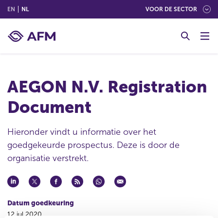
(ENGLISH)
(NEDERLANDS (NEDERLAND))
EN
NL
VOOR DE SECTOR
G
o
t
o
c
AEGON N.V. Registration
o
n
Document
t
e
n
Hieronder vindt u informatie over het
t
goedgekeurde prospectus. Deze is door de
organisatie verstrekt.
Datum goedkeuring
12 jul 2020