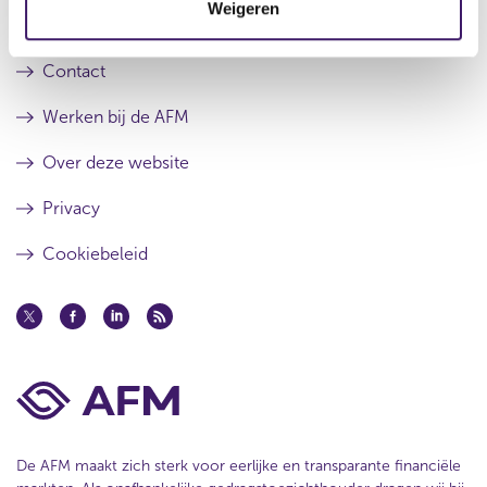
a
l
Weigeren
i
a
t
Over de AFM
e
t
a
a
Contact
t
Werken bij de AFM
Over deze website
Privacy
Cookiebeleid
De AFM maakt zich sterk voor eerlijke en transparante financiële