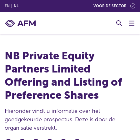
(ENGLISH)
(NEDERLANDS (NEDERLAND))
EN
NL
VOOR DE SECTOR
G
o
t
o
c
NB Private Equity
o
n
Partners Limited
t
e
Offering and Listing of
n
t
Preference Shares
Hieronder vindt u informatie over het
goedgekeurde prospectus. Deze is door de
organisatie verstrekt.