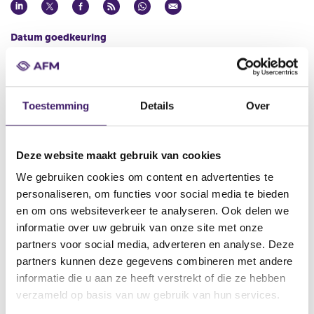
Datum goedkeuring
24 aug 2016
Naam uitgevende instelling
NB Private Equity Partners Limited
Toestemming
Details
Over
Omschrijving
Offering and Listing of Preference Shares
Deze website maakt gebruik van cookies
Bestandstype
We gebruiken cookies om content en advertenties te
Prospectus
personaliseren, om functies voor social media te bieden
Begindatum
en om ons websiteverkeer te analyseren. Ook delen we
25 aug 2016
informatie over uw gebruik van onze site met onze
partners voor social media, adverteren en analyse. Deze
Wijze van publicatie
partners kunnen deze gegevens combineren met andere
Elektronisch
informatie die u aan ze heeft verstrekt of die ze hebben
Plaats van publicatie
verzameld op basis van uw gebruik van hun services.
http://www.nbprivateequitypartners.com