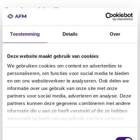
Naam uitgevende instelling
ING Bank N.V.
Omschrijving
Toestemming
Details
Over
Debt Issuance Programme
Bestandstype
Prospectus
Deze website maakt gebruik van cookies
Begindatum
We gebruiken cookies om content en advertenties te
19 mei 2016
personaliseren, om functies voor social media te bieden
en om ons websiteverkeer te analyseren. Ook delen we
Wijze van publicatie
informatie over uw gebruik van onze site met onze
Elektronisch
partners voor social media, adverteren en analyse. Deze
Plaats van publicatie
partners kunnen deze gegevens combineren met andere
https://www.bngbank.nl/investors
informatie die u aan ze heeft verstrekt of die ze hebben
verzameld op basis van uw gebruik van hun services.
V
V
T
o
o