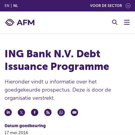
(ENGLISH)
(NEDERLANDS (NEDERLAND))
EN
NL
VOOR DE SECTOR
G
o
t
o
c
ING Bank N.V. Debt
o
n
Issuance Programme
t
e
n
Hieronder vindt u informatie over het
t
goedgekeurde prospectus. Deze is door de
organisatie verstrekt.
Datum goedkeuring
17 mei 2016