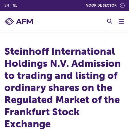
(ENGLISH)
(NEDERLANDS (NEDERLAND))
EN
NL
VOOR DE SECTOR
G
o
t
o
c
Steinhoff International
o
n
Holdings N.V. Admission
t
e
to trading and listing of
n
t
ordinary shares on the
Regulated Market of the
Frankfurt Stock
Exchange