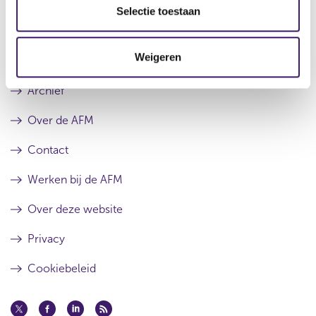
r
t
e
Selectie toestaan
r
e
c
e
r
t
s
r
Weigeren
i
u
e
l
s
e
Archief
t
u
a
l
a
t
Over de AFM
t
a
a
Contact
t
Werken bij de AFM
Over deze website
Privacy
Cookiebeleid