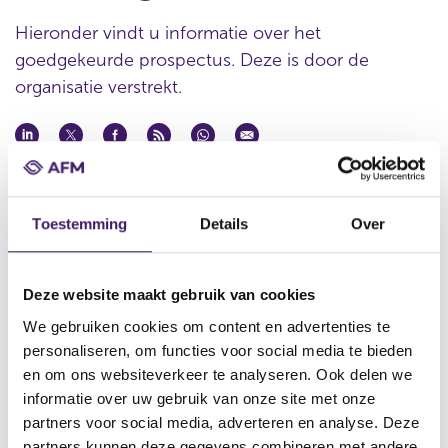
Hieronder vindt u informatie over het
goedgekeurde prospectus. Deze is door de
organisatie verstrekt.
Datum goedkeuring
19 nov 2015
Toestemming
Details
Over
Naam uitgevende instelling
Steinhoff International Holdings N.V.
Deze website maakt gebruik van cookies
Omschrijving
Admission to trading and listing of ordinary shares on the
We gebruiken cookies om content en advertenties te
Regulated Market of the Frankfurt Stock Exchange
personaliseren, om functies voor social media te bieden
en om ons websiteverkeer te analyseren. Ook delen we
Bestandstype
informatie over uw gebruik van onze site met onze
Prospectus
partners voor social media, adverteren en analyse. Deze
Begindatum
partners kunnen deze gegevens combineren met andere