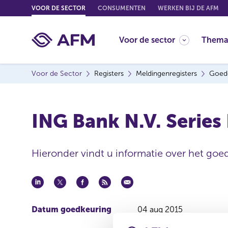
G
VOOR DE SECTOR
CONSUMENTEN
WERKEN BIJ DE AFM
o
t
Voor de sector
Thema
o
c
o
Voor de Sector
Registers
Meldingenregisters
Goed
n
t
e
ING Bank N.V. Series
n
t
Hieronder vindt u informatie over het goe
Datum goedkeuring
04 aug 2015