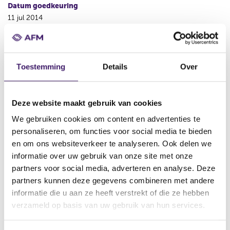
Datum goedkeuring
11 jul 2014
Naam uitgevende instelling
NN Group N.V.
Toestemming
Details
Over
Omschrijving
Fixed to Floating Rate Undated Subordinated Notes
Bestandstype
Deze website maakt gebruik van cookies
Prospectus
We gebruiken cookies om content en advertenties te
Begindatum
personaliseren, om functies voor social media te bieden
16 jul 2014
en om ons websiteverkeer te analyseren. Ook delen we
informatie over uw gebruik van onze site met onze
Wijze van publicatie
partners voor social media, adverteren en analyse. Deze
Elektronisch
partners kunnen deze gegevens combineren met andere
Plaats van publicatie
informatie die u aan ze heeft verstrekt of die ze hebben
www.nn-group.com
verzameld op basis van uw gebruik van hun services.