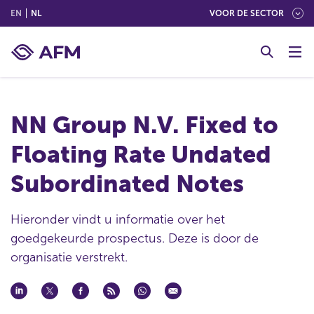
(ENGLISH)
(NEDERLANDS (NEDERLAND))
EN
NL
VOOR DE SECTOR
G
o
t
o
c
NN Group N.V. Fixed to
o
n
Floating Rate Undated
t
e
Subordinated Notes
n
t
Hieronder vindt u informatie over het
goedgekeurde prospectus. Deze is door de
organisatie verstrekt.