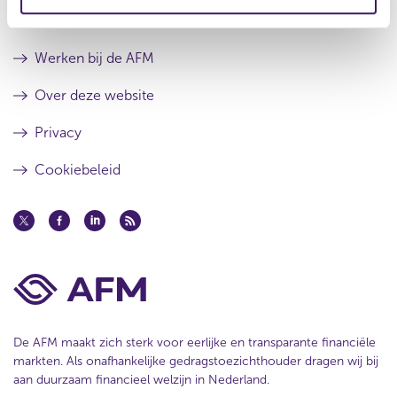
t
a
e
a
Contact
t
Werken bij de AFM
Over deze website
Privacy
Cookiebeleid
De AFM maakt zich sterk voor eerlijke en transparante financiële
markten. Als onafhankelijke gedragstoezichthouder dragen wij bij
aan duurzaam financieel welzijn in Nederland.