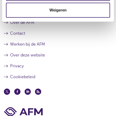
u
e
t
l
s
Weigeren
i
Archief
t
u
a
l
e
a
t
Over de AFM
t
a
a
Contact
t
Werken bij de AFM
Over deze website
Privacy
Cookiebeleid