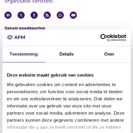
organisatie verstrekt.
Datum goedkeuring
07 apr 2014
Naam uitgevende instelling
ABN AMRO Bank N.V.
Toestemming
Details
Over
Omschrijving
Sixth Supplement to the Programme for the issuance of Medium
Deze website maakt gebruik van cookies
Term Notes
We gebruiken cookies om content en advertenties te
Bestandstype
personaliseren, om functies voor social media te bieden
Aanvullend Document
en om ons websiteverkeer te analyseren. Ook delen we
informatie over uw gebruik van onze site met onze
Begindatum
09 apr 2014
partners voor social media, adverteren en analyse. Deze
partners kunnen deze gegevens combineren met andere
Wijze van publicatie
informatie die u aan ze heeft verstrekt of die ze hebben
Elektronisch