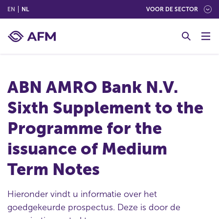
(ENGLISH)
(NEDERLANDS (NEDERLAND))
EN
NL
VOOR DE SECTOR
G
o
t
o
c
ABN AMRO Bank N.V.
o
n
Sixth Supplement to the
t
e
Programme for the
n
t
issuance of Medium
Term Notes
Hieronder vindt u informatie over het
goedgekeurde prospectus. Deze is door de