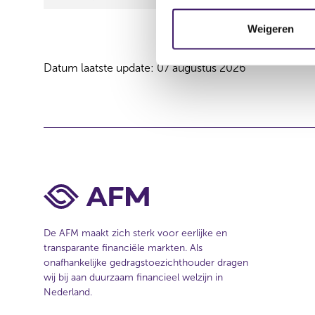
e
m
Weigeren
m
i
Datum laatste update: 07 augustus 2026
n
g
s
s
e
l
e
c
t
i
De AFM maakt zich sterk voor eerlijke en
e
transparante financiële markten. Als
onafhankelijke gedragstoezichthouder dragen
wij bij aan duurzaam financieel welzijn in
Nederland.