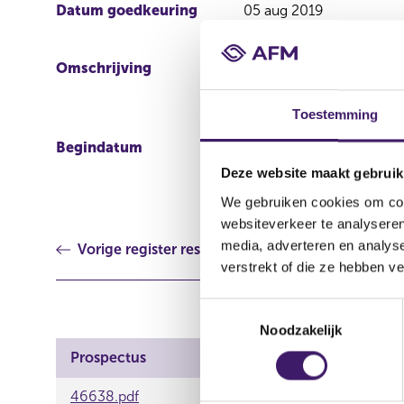
Datum goedkeuring
05 aug 2019
Omschrijving
Supplement to the Progr
Hard and Soft Bullet Co
2019
Toestemming
Begindatum
05 aug 2019
Deze website maakt gebruik
We gebruiken cookies om cont
websiteverkeer te analyseren
media, adverteren en analys
Vorige register resultaat
verstrekt of die ze hebben v
T
Noodzakelijk
o
e
Prospectus
s
t
46638.pdf