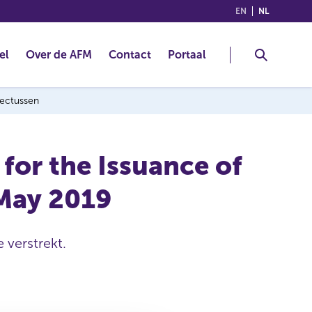
(ENGLISH)
(NEDERLA
EN
NL
el
Over de AFM
Contact
Portaal
pectussen
or the Issuance of
 May 2019
 verstrekt.