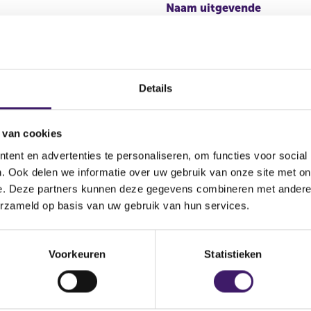
Naam uitgevende
instelling
amme for the Issuance of
Bestandstype
vered Bonds dated 6 May
Details
Plaats van publicatie
 van cookies
ent en advertenties te personaliseren, om functies voor social
. Ook delen we informatie over uw gebruik van onze site met on
e. Deze partners kunnen deze gegevens combineren met andere i
erzameld op basis van uw gebruik van hun services.
Voorkeuren
Statistieken