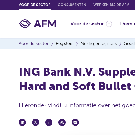
G
VOOR DE SECTOR
CONSUMENTEN
WERKEN BIJ DE AFM
o
t
Voor de sector
Thema
o
c
o
Voor de Sector
Registers
Meldingenregisters
Goed
n
t
e
ING Bank N.V. Suppl
n
t
Hard and Soft Bulle
Hieronder vindt u informatie over het goe