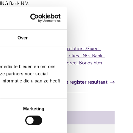
ING Bank N.V.
Aanvullend Document
Over
https://www.ing.com/Investor-relations/Fixed-
income-information/Debt-securities-ING-Bank-
N.V./Hard-and-Soft-Bullet-Covered-Bonds.htm
 media te bieden en om ons
ze partners voor social
nformatie die u aan ze heeft
Volgende register resultaat
Marketing