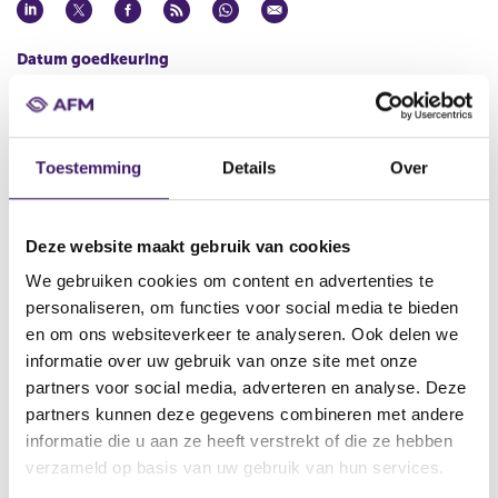
Datum goedkeuring
25 feb 2013
Naam uitgevende instelling
ING Bank N.V., Sydney Branch
Toestemming
Details
Over
Omschrijving
Tenth Supplement to the RD (the ‘Supplement’)
Deze website maakt gebruik van cookies
Bestandstype
We gebruiken cookies om content en advertenties te
Aanvullend Document
personaliseren, om functies voor social media te bieden
Begindatum
en om ons websiteverkeer te analyseren. Ook delen we
28 feb 2013
informatie over uw gebruik van onze site met onze
partners voor social media, adverteren en analyse. Deze
Wijze van publicatie
partners kunnen deze gegevens combineren met andere
Elektronisch
informatie die u aan ze heeft verstrekt of die ze hebben
Plaats van publicatie
verzameld op basis van uw gebruik van hun services.
www.ingmarkets.com