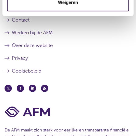
a
l
Weigeren
i
a
t
Over de AFM
e
t
a
a
Contact
t
Werken bij de AFM
Over deze website
Privacy
Cookiebeleid
De AFM maakt zich sterk voor eerlijke en transparante financiële