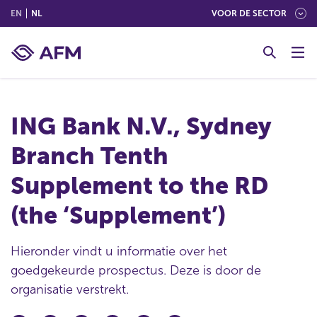
(ENGLISH)
(NEDERLANDS (NEDERLAND))
EN
NL
VOOR DE SECTOR
G
o
t
o
c
ING Bank N.V., Sydney
o
n
Branch Tenth
t
e
Supplement to the RD
n
t
(the ‘Supplement’)
Hieronder vindt u informatie over het
goedgekeurde prospectus. Deze is door de
organisatie verstrekt.