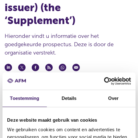
issuer) (the
‘Supplement’)
Hieronder vindt u informatie over het
goedgekeurde prospectus. Deze is door de
organisatie verstrekt.
Datum goedkeuring
21 feb 2013
Toestemming
Details
Over
Naam uitgevende instelling
BNP Paribas
Omschrijving
Deze website maakt gebruik van cookies
Fourth supplement to the Warrant and Certificate Programme
We gebruiken cookies om content en advertenties te
(the 'Supplement') (also BNP Paribas Arbitrage Issuance B.V. as an
personaliseren, om functies voor social media te bieden