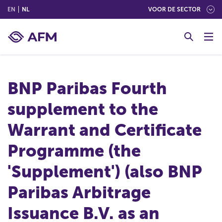
(ENGLISH)
(NEDERLANDS (NEDERLAND))
EN
NL
VOOR DE SECTOR
G
o
t
o
c
BNP Paribas Fourth
o
n
supplement to the
t
e
Warrant and Certificate
n
t
Programme (the
'Supplement') (also BNP
Paribas Arbitrage
Issuance B.V. as an