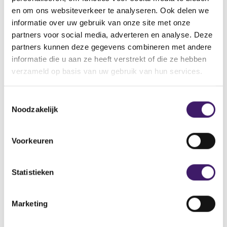
issuer) (the ‘Supplement’)
en om ons websiteverkeer te analyseren. Ook delen we
Bestandstype
informatie over uw gebruik van onze site met onze
Aanvullend Document
partners voor social media, adverteren en analyse. Deze
partners kunnen deze gegevens combineren met andere
Begindatum
informatie die u aan ze heeft verstrekt of die ze hebben
27 feb 2013
verzameld op basis van uw gebruik van hun services.
Wijze van publicatie
Elektronisch
T
Noodzakelijk
Plaats van publicatie
o
After approval, the Supplement can be obtained at the office of
e
the Agents: (i) BNP Paribas Securities Services Luxembourg
s
Voorkeuren
Branch, 33 Rue de Gasperich Howald-Hesperange, L-2085
t
Luxemburg and (ii) BNP Paribas Arbitrage S.N.C., 8 rue de Sofia,
e
75018 Paris, France.
m
Statistieken
m
V
V
i
Marketing
o
o
n
r
l
g
i
g