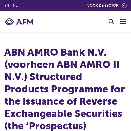
(ENGLISH)
(NEDERLANDS (NEDERLAND))
EN
NL
VOOR DE SECTOR
G
o
t
o
c
ABN AMRO Bank N.V.
o
n
(voorheen ABN AMRO II
t
e
N.V.) Structured
n
t
Products Programme for
the issuance of Reverse
Exchangeable Securities
(the ‘Prospectus)