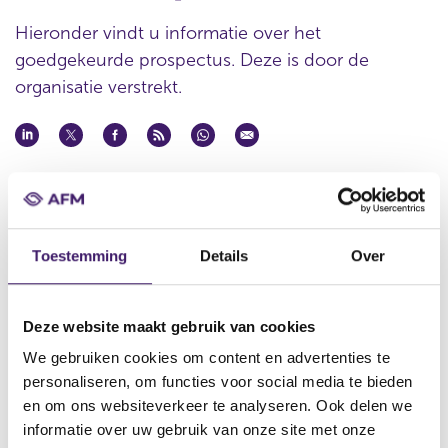
Hieronder vindt u informatie over het
goedgekeurde prospectus. Deze is door de
organisatie verstrekt.
Datum goedkeuring
27 jun 2012
Naam uitgevende instelling
Toestemming
Details
Over
ABN AMRO Bank N.V. (voorheen ABN AMRO II N.V.)
Omschrijving
Structured Products Programme for the issuance of Reverse
Deze website maakt gebruik van cookies
Exchangeable Securities (the ‘Prospectus)
We gebruiken cookies om content en advertenties te
Bestandstype
personaliseren, om functies voor social media te bieden
Basis Prospectus
en om ons websiteverkeer te analyseren. Ook delen we
informatie over uw gebruik van onze site met onze
Begindatum