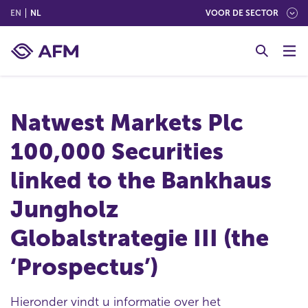
(ENGLISH)
(NEDERLANDS (NEDERLAND))
EN
NL
VOOR DE SECTOR
G
o
t
o
c
Natwest Markets Plc
o
n
100,000 Securities
t
e
linked to the Bankhaus
n
t
Jungholz
Globalstrategie III (the
‘Prospectus’)
Hieronder vindt u informatie over het