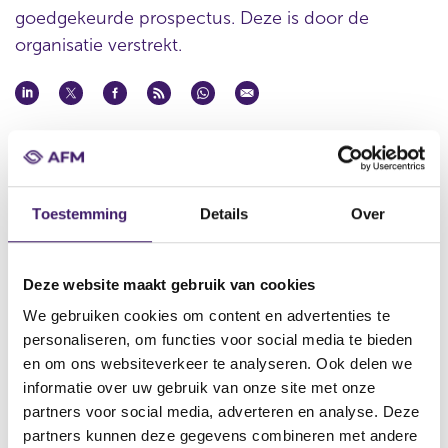
goedgekeurde prospectus. Deze is door de
organisatie verstrekt.
Datum goedkeuring
24 nov 2011
Naam uitgevende instelling
Toestemming
Details
Over
Natwest Markets Plc
Omschrijving
100,000 Securities linked to the Bankhaus Jungholz
Deze website maakt gebruik van cookies
Globalstrategie III (the ‘Prospectus’)
We gebruiken cookies om content en advertenties te
Bestandstype
personaliseren, om functies voor social media te bieden
Prospectus
en om ons websiteverkeer te analyseren. Ook delen we
informatie over uw gebruik van onze site met onze
Begindatum
partners voor social media, adverteren en analyse. Deze
30 nov 2011
partners kunnen deze gegevens combineren met andere