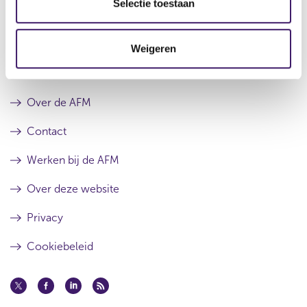
e
Selectie toestaan
r
e
c
e
r
s
r
t
u
e
Weigeren
i
l
s
e
Archief
t
u
a
l
a
t
Over de AFM
t
a
a
Contact
t
Werken bij de AFM
Over deze website
Privacy
Cookiebeleid