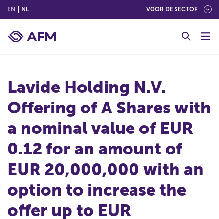
(ENGLISH)
(NEDERLANDS (NEDERLAND))
EN
NL
VOOR DE SECTOR
G
o
t
o
c
Lavide Holding N.V.
o
n
Offering of A Shares with
t
e
a nominal value of EUR
n
t
0.12 for an amount of
EUR 20,000,000 with an
option to increase the
offer up to EUR