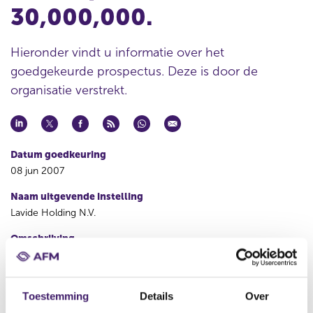
30,000,000.
Hieronder vindt u informatie over het
goedgekeurde prospectus. Deze is door de
organisatie verstrekt.
Datum goedkeuring
08 jun 2007
Naam uitgevende instelling
Lavide Holding N.V.
Omschrijving
Offering of A Shares with a nominal value of EUR 0.12 for an
amount of EUR 20,000,000 with an option to increase the offer
up to EUR 30,000,000.
Toestemming
Details
Over
Bestandstype