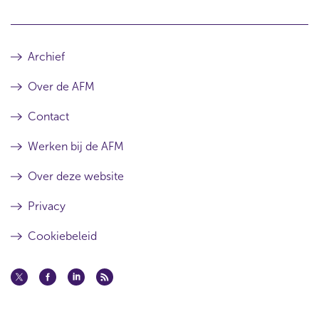
e
r
s
r
u
e
l
s
Archief
t
u
a
l
a
t
Over de AFM
t
a
a
Contact
t
Werken bij de AFM
Over deze website
Privacy
Cookiebeleid