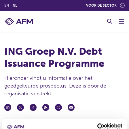
(ENGLISH)
(NEDERLANDS (NEDERLAND))
EN
NL
VOOR DE SECTOR
G
o
t
o
c
ING Groep N.V. Debt
o
n
Issuance Programme
t
e
n
Hieronder vindt u informatie over het
t
goedgekeurde prospectus. Deze is door de
organisatie verstrekt.
Datum goedkeuring
22 mrt 2024