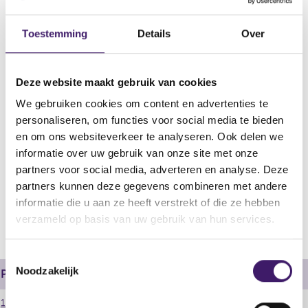
Naam uitgevende instelling
Toestemming
Details
Over
ING Groep N.V.
Omschrijving
Debt Issuance Programme
Deze website maakt gebruik van cookies
Bestandstype
We gebruiken cookies om content en advertenties te
Verrichtingennota zonder samenvatting
personaliseren, om functies voor social media te bieden
en om ons websiteverkeer te analyseren. Ook delen we
Begindatum
informatie over uw gebruik van onze site met onze
22 mrt 2024
partners voor social media, adverteren en analyse. Deze
partners kunnen deze gegevens combineren met andere
V
V
informatie die u aan ze heeft verstrekt of die ze hebben
o
o
verzameld op basis van uw gebruik van hun services.
r
l
i
g
T
g
e
Noodzakelijk
e
n
o
Prospectus
r
d
e
e
e
101081.zip
s