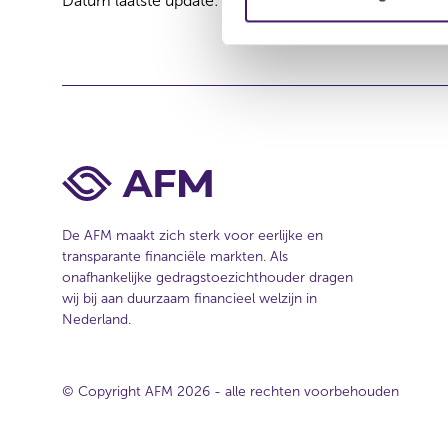
Datum laatste update: 07 augustus 2026
m
i
n
g
s
s
e
l
e
c
De AFM maakt zich sterk voor eerlijke en
t
transparante financiële markten. Als
onafhankelijke gedragstoezichthouder dragen
i
wij bij aan duurzaam financieel welzijn in
e
Nederland.
© Copyright AFM 2026 - alle rechten voorbehouden