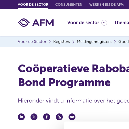
G
VOOR DE SECTOR
CONSUMENTEN
WERKEN BIJ DE AFM
o
t
Voor de sector
Thema
o
c
o
Voor de Sector
Registers
Meldingenregisters
Goed
n
t
e
Coöperatieve Raboba
n
t
Bond Programme
Hieronder vindt u informatie over het goe