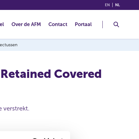
(ENGLISH)
(NEDERLA
EN
NL
el
Over de AFM
Contact
Portaal
pectussen
 Retained Covered
 verstrekt.