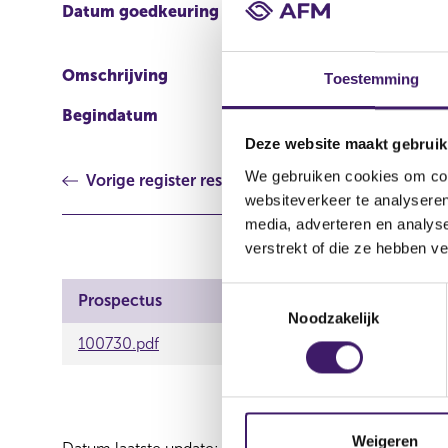
Datum goedkeuring
10 feb 2022
Omschrijving
3rd supplement Retain
Toestemming
Begindatum
10 feb 2022
Deze website maakt gebruik
We gebruiken cookies om cont
Vorige register resultaat
websiteverkeer te analyseren
media, adverteren en analys
verstrekt of die ze hebben v
T
Prospectus
Noodzakelijk
o
e
100730.pdf
s
t
e
m
Weigeren