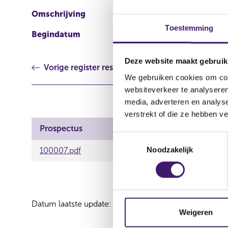
Omschrijving
Debt Issuance Program
Toestemming
Begindatum
15 okt 2020
Deze website maakt gebruik
Vorige register resultaat
We gebruiken cookies om cont
websiteverkeer te analyseren
media, adverteren en analys
verstrekt of die ze hebben v
Prospectus
T
Noodzakelijk
o
100007.pdf
e
s
t
e
Datum laatste update: 08 augustus 2026
m
Weigeren
m