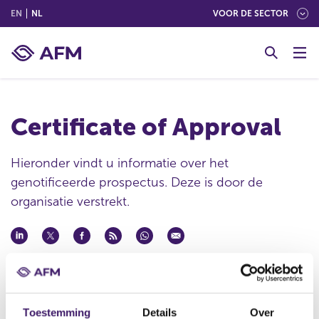
(ENGLISH)
(NEDERLANDS (NEDERLAND))
EN
NL
VOOR DE SECTOR
G
o
t
o
c
Certificate of Approval
o
n
t
Hieronder vindt u informatie over het
e
genotificeerde prospectus. Deze is door de
n
organisatie verstrekt.
t
Datum ontvangst notificatie
03 jan 2024
Datum ontvangen document
Toestemming
Details
Over