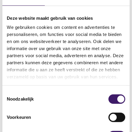
03 jan 2024
Naam van de instelling
Deze website maakt gebruik van cookies
Schaeffler AG
We gebruiken cookies om content en advertenties te
Omschrijving van de transactie
personaliseren, om functies voor social media te bieden
Certificate of Approval
en om ons websiteverkeer te analyseren. Ook delen we
informatie over uw gebruik van onze site met onze
Naam bevoegde autoriteit
partners voor social media, adverteren en analyse. Deze
COMMISSION DE SURVEILLANCE DU SECTEUR FINANCIER
(CSSF)
partners kunnen deze gegevens combineren met andere
informatie die u aan ze heeft verstrekt of die ze hebben
Land bevoegde autoriteit
verzameld op basis van uw gebruik van hun services.
Luxemburg
T
V
V
Noodzakelijk
o
o
o
e
r
l
s
i
g
Voorkeuren
t
g
e
Datum laatste update: 07 augustus 2026
e
n
e