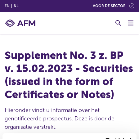
(ENGLISH)
(NEDERLANDS (NEDERLAND))
EN
NL
VOOR DE SECTOR
G
o
t
o
c
Supplement No. 3 z. BP
o
n
v. 15.02.2023 - Securities
t
e
(issued in the form of
n
t
Certificates or Notes)
Hieronder vindt u informatie over het
genotificeerde prospectus. Deze is door de
organisatie verstrekt.