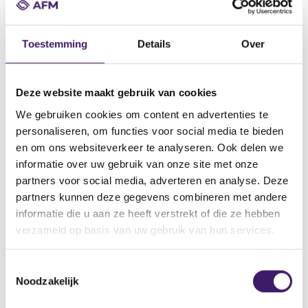
Datum ontvangst notificatie
Toestemming
Details
Over
26 jul 2023
Datum ontvangen document
Deze website maakt gebruik van cookies
26 jul 2023
We gebruiken cookies om content en advertenties te
Naam van de instelling
personaliseren, om functies voor social media te bieden
Goldman, Sachs & Co. Wertpapier GmbH
en om ons websiteverkeer te analyseren. Ook delen we
Omschrijving van de transactie
informatie over uw gebruik van onze site met onze
Supplement No. 3 z. BP v. 15.02.2023 - Securities (issued in the
partners voor social media, adverteren en analyse. Deze
form of Certificates or Notes)
partners kunnen deze gegevens combineren met andere
informatie die u aan ze heeft verstrekt of die ze hebben
Naam bevoegde autoriteit
verzameld op basis van uw gebruik van hun services.
BUNDESANSTALT FÜR
FINANZDIENSTLEISTUNGSAUFSICHT(BaFin)
T
Land bevoegde autoriteit
Noodzakelijk
o
Duitsland
e