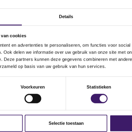
Datum ontvangen
document
Details
Omschrijving van de
transactie
 van cookies
nce du Secteur Financier
Land bevoegde autoriteit
ent en advertenties te personaliseren, om functies voor social
. Ook delen we informatie over uw gebruik van onze site met on
e. Deze partners kunnen deze gegevens combineren met andere i
cueil.jsp
erzameld op basis van uw gebruik van hun services.
Voorkeuren
Statistieken
Selectie toestaan