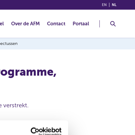
(ENGLISH)
(NEDERLA
EN
NL
el
Over de AFM
Contact
Portaal
spectussen
Programme,
 verstrekt.