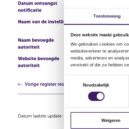
Datum ontvangst
17 nov 2011
notificatie
Toestemming
Naam van de instelling
Codeis Securities SA
Deze website maakt gebruik
Naam bevoegde
Commission de Surveilla
We gebruiken cookies om cont
autoriteit
websiteverkeer te analyseren
media, adverteren en analys
Website bevoegde
http://www.bourse.lu/Ac
verstrekt of die ze hebben v
autoriteit
T
Vorige register resultaat
Noodzakelijk
o
e
s
t
e
Datum laatste update: 07 augustus 2026
m
Weigeren
m