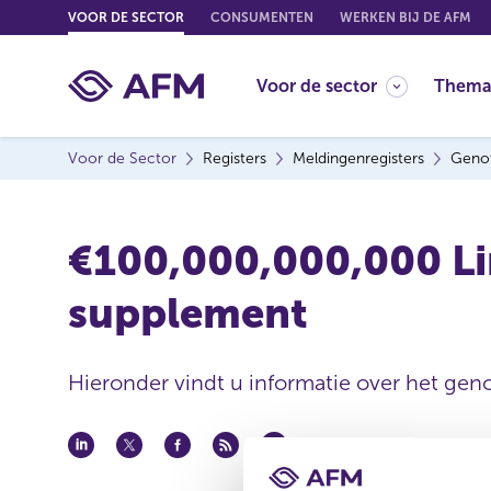
G
VOOR DE SECTOR
CONSUMENTEN
WERKEN BIJ DE AFM
o
t
Voor de sector
Thema
o
c
o
Voor de Sector
Registers
Meldingenregisters
Genot
n
t
e
€100,000,000,000 L
n
t
supplement
Hieronder vindt u informatie over het geno