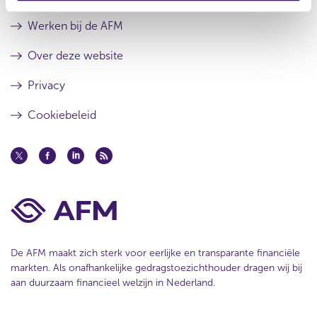
s
r
u
e
Werken bij de AFM
l
s
t
u
Over deze website
a
l
a
t
Privacy
t
a
a
Cookiebeleid
t
De AFM maakt zich sterk voor eerlijke en transparante financiële
markten. Als onafhankelijke gedragstoezichthouder dragen wij bij
aan duurzaam financieel welzijn in Nederland.