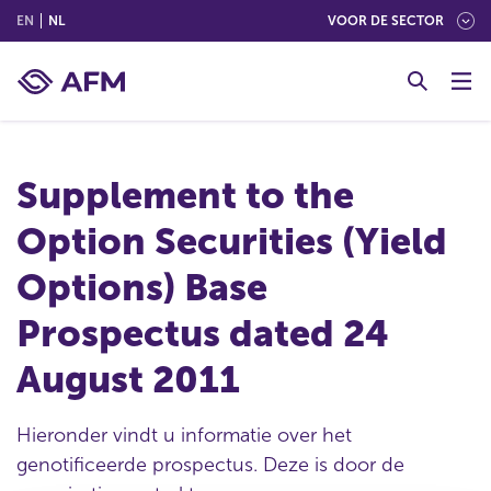
(ENGLISH)
(NEDERLANDS (NEDERLAND))
EN
NL
VOOR DE SECTOR
G
o
t
o
c
Supplement to the
o
n
Option Securities (Yield
t
e
Options) Base
n
t
Prospectus dated 24
August 2011
Hieronder vindt u informatie over het
genotificeerde prospectus. Deze is door de