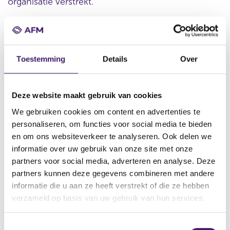
organisatie verstrekt.
Datum ontvangst notificatie
Toestemming
Details
Over
14 nov 2011
Datum ontvangen document
11 nov 2011
Deze website maakt gebruik van cookies
Naam van de instelling
We gebruiken cookies om content en advertenties te
Credit Suisse AG, Credit Suisse International
personaliseren, om functies voor social media te bieden
en om ons websiteverkeer te analyseren. Ook delen we
Omschrijving van de transactie
informatie over uw gebruik van onze site met onze
Supplement to the Option Securities (Yield Options) Base
partners voor social media, adverteren en analyse. Deze
Prospectus dated 24 August 2011
partners kunnen deze gegevens combineren met andere
Naam bevoegde autoriteit
informatie die u aan ze heeft verstrekt of die ze hebben
Financial Conduct Authority
verzameld op basis van uw gebruik van hun services.
Land bevoegde autoriteit
Verenigd Koninkrijk
T