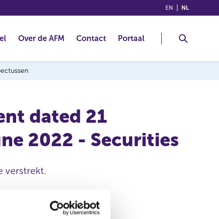
(ENGLISH)
(NEDERLA
EN
NL
el
Over de AFM
Contact
Portaal
spectussen
ent dated 21
ne 2022 - Securities
 verstrekt.