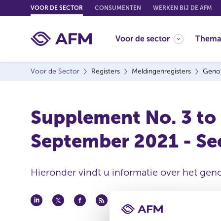
G
VOOR DE SECTOR
CONSUMENTEN
WERKEN BIJ DE AFM
o
t
Voor de sector
Thema
o
c
o
Voor de Sector
Registers
Meldingenregisters
Genot
n
t
e
Supplement No. 3 to
n
t
September 2021 - Sec
Hieronder vindt u informatie over het geno