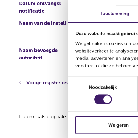
Datum ontvangst
22 feb 2023
notificatie
Toestemming
Naam van de instelling
UBS AG
Deze website maakt gebruik
We gebruiken cookies om cont
Naam bevoegde
BUNDESANSTALT FÜR
websiteverkeer te analyseren
autoriteit
FINANZDIENSTLEISTUNG
media, adverteren en analys
verstrekt of die ze hebben v
T
Vorige register resultaat
Noodzakelijk
o
e
s
t
Datum laatste update: 08 augustus 2026
e
m
Weigeren
m