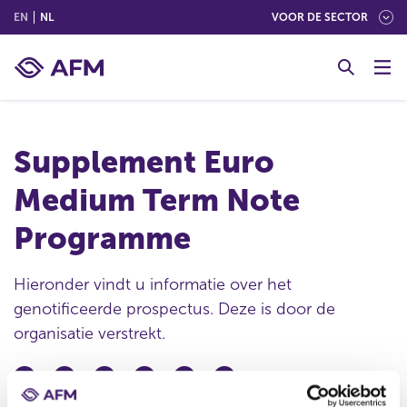
(ENGLISH)
(NEDERLANDS (NEDERLAND))
EN
NL
VOOR DE SECTOR
G
o
t
o
c
Supplement Euro
o
n
Medium Term Note
t
e
Programme
n
t
Hieronder vindt u informatie over het
genotificeerde prospectus. Deze is door de
organisatie verstrekt.