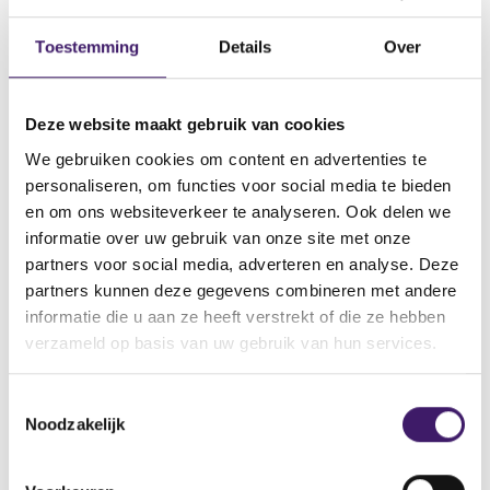
Datum ontvangst notificatie
10 feb 2022
Toestemming
Details
Over
Datum ontvangen document
10 feb 2022
Deze website maakt gebruik van cookies
Naam van de instelling
We gebruiken cookies om content en advertenties te
TOYOTA CREDIT CANADA INC., TOYOTA FINANCE AUSTRALIA
personaliseren, om functies voor social media te bieden
LIMITED, TOYOTA MOTOR CREDIT CORPORATION, Toyota
en om ons websiteverkeer te analyseren. Ook delen we
Motor Finance (Netherlands) B.V.
informatie over uw gebruik van onze site met onze
Omschrijving van de transactie
partners voor social media, adverteren en analyse. Deze
Supplement Euro Medium Term Note Programme
partners kunnen deze gegevens combineren met andere
informatie die u aan ze heeft verstrekt of die ze hebben
Naam bevoegde autoriteit
verzameld op basis van uw gebruik van hun services.
CENTRAL BANK OF IRELAND
Land bevoegde autoriteit
T
Ierland
Noodzakelijk
o
e
V
V
s