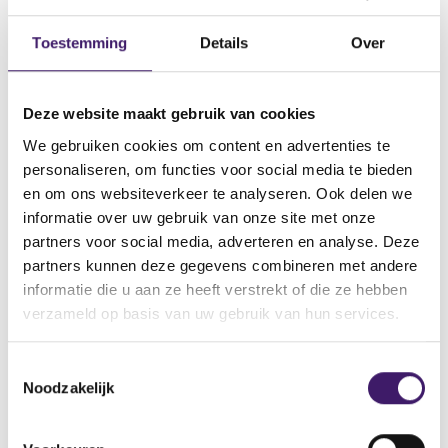
Datum ontvangst notificatie
04 okt 2021
Toestemming
Details
Over
Datum ontvangen document
04 okt 2021
Deze website maakt gebruik van cookies
Naam van de instelling
We gebruiken cookies om content en advertenties te
Goldman, Sachs & Co. Wertpapier GmbH
personaliseren, om functies voor social media te bieden
Omschrijving van de transactie
en om ons websiteverkeer te analyseren. Ook delen we
Supplement Securities (issued in the form of Certificates and
informatie over uw gebruik van onze site met onze
Notes)
partners voor social media, adverteren en analyse. Deze
partners kunnen deze gegevens combineren met andere
Naam bevoegde autoriteit
informatie die u aan ze heeft verstrekt of die ze hebben
BUNDESANSTALT FÜR
verzameld op basis van uw gebruik van hun services.
FINANZDIENSTLEISTUNGSAUFSICHT(BaFin)
Land bevoegde autoriteit
T
Duitsland
Noodzakelijk
o
e
V
V
s