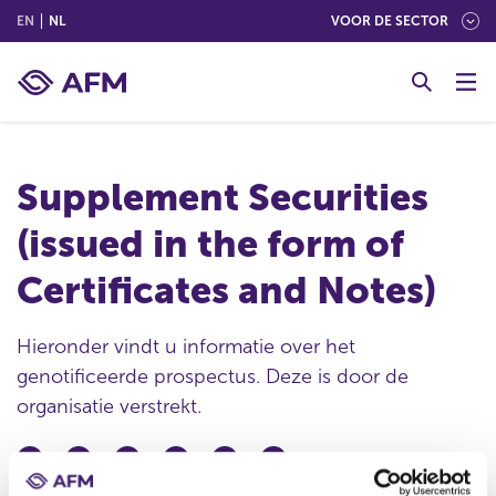
(ENGLISH)
(NEDERLANDS (NEDERLAND))
EN
NL
VOOR DE SECTOR
G
o
t
o
c
Supplement Securities
o
n
(issued in the form of
t
e
Certificates and Notes)
n
t
Hieronder vindt u informatie over het
genotificeerde prospectus. Deze is door de
organisatie verstrekt.