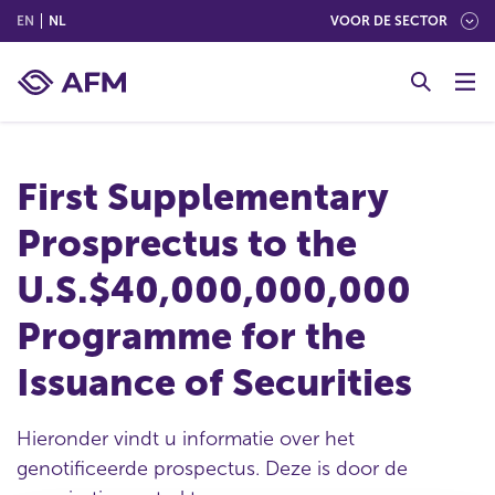
(ENGLISH)
(NEDERLANDS (NEDERLAND))
EN
NL
VOOR DE SECTOR
G
o
t
o
c
First Supplementary
o
n
Prosprectus to the
t
e
U.S.$40,000,000,000
n
t
Programme for the
Issuance of Securities
Hieronder vindt u informatie over het
genotificeerde prospectus. Deze is door de