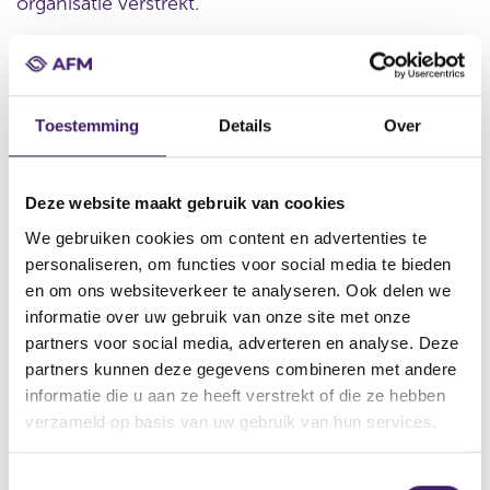
organisatie verstrekt.
Datum ontvangst notificatie
Toestemming
Details
Over
13 sep 2011
Datum ontvangen document
12 sep 2011
Deze website maakt gebruik van cookies
Naam van de instelling
We gebruiken cookies om content en advertenties te
Royal Bank of Canada
personaliseren, om functies voor social media te bieden
en om ons websiteverkeer te analyseren. Ook delen we
Omschrijving van de transactie
informatie over uw gebruik van onze site met onze
First Supplementary Prosprectus to the U.S.$40,000,000,000
partners voor social media, adverteren en analyse. Deze
Programme for the Issuance of Securities
partners kunnen deze gegevens combineren met andere
Naam bevoegde autoriteit
informatie die u aan ze heeft verstrekt of die ze hebben
Financial Conduct Authority
verzameld op basis van uw gebruik van hun services.
Land bevoegde autoriteit
Verenigd Koninkrijk
T