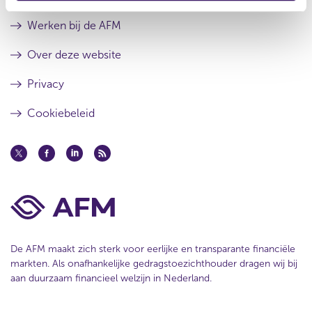
s
r
u
e
Werken bij de AFM
l
s
t
u
Over deze website
a
l
a
t
Privacy
t
a
a
Cookiebeleid
t
De AFM maakt zich sterk voor eerlijke en transparante financiële
markten. Als onafhankelijke gedragstoezichthouder dragen wij bij
aan duurzaam financieel welzijn in Nederland.