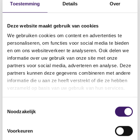
Toestemming
Details
Over
Datum ontvangen document
01 jun 2021
Deze website maakt gebruik van cookies
Naam van de instelling
NATIXIS, Natixis Structured Issuance SA
We gebruiken cookies om content en advertenties te
personaliseren, om functies voor social media te bieden
Omschrijving van de transactie
en om ons websiteverkeer te analyseren. Ook delen we
Supplement Debt Issuance Programme
informatie over uw gebruik van onze site met onze
Naam bevoegde autoriteit
partners voor social media, adverteren en analyse. Deze
COMMISSION DE SURVEILLANCE DU SECTEUR FINANCIER
partners kunnen deze gegevens combineren met andere
(CSSF)
informatie die u aan ze heeft verstrekt of die ze hebben
verzameld op basis van uw gebruik van hun services.
Land bevoegde autoriteit
Luxemburg
T
Noodzakelijk
o
V
V
e
o
o
s
r
l
Voorkeuren
t
i
g