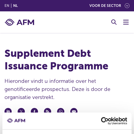
(ENGLISH)
(NEDERLANDS (NEDERLAND))
EN
NL
VOOR DE SECTOR
G
o
t
o
c
Supplement Debt
o
n
Issuance Programme
t
e
n
Hieronder vindt u informatie over het
t
genotificeerde prospectus. Deze is door de
organisatie verstrekt.
Datum ontvangst notificatie
01 jun 2021