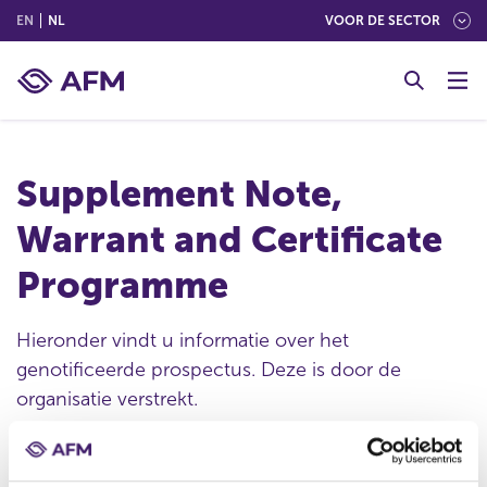
(ENGLISH)
(NEDERLANDS (NEDERLAND))
EN
NL
VOOR DE SECTOR
G
o
t
o
c
Supplement Note,
o
n
Warrant and Certificate
t
e
Programme
n
t
Hieronder vindt u informatie over het
genotificeerde prospectus. Deze is door de
organisatie verstrekt.