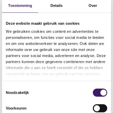
Datum ontvangst notificatie
Toestemming
Details
Over
28 mei 2021
Datum ontvangen document
Deze website maakt gebruik van cookies
28 mei 2021
We gebruiken cookies om content en advertenties te
Naam van de instelling
personaliseren, om functies voor social media te bieden
Nomura Bank International Plc
en om ons websiteverkeer te analyseren. Ook delen we
Omschrijving van de transactie
informatie over uw gebruik van onze site met onze
Supplement Note, Warrant and Certificate Programme
partners voor social media, adverteren en analyse. Deze
partners kunnen deze gegevens combineren met andere
Naam bevoegde autoriteit
informatie die u aan ze heeft verstrekt of die ze hebben
CENTRAL BANK OF IRELAND
verzameld op basis van uw gebruik van hun services.
Land bevoegde autoriteit
Ierland
T
Noodzakelijk
o
e
V
V
o
o
s
Voorkeuren
r
l
t