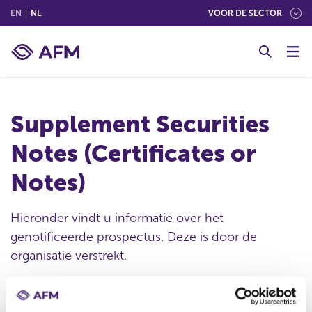
(ENGLISH)
(NEDERLANDS (NEDERLAND))
EN
NL
VOOR DE SECTOR
G
o
t
o
c
Supplement Securities
o
n
Notes (Certificates or
t
e
Notes)
n
t
Hieronder vindt u informatie over het
genotificeerde prospectus. Deze is door de
organisatie verstrekt.