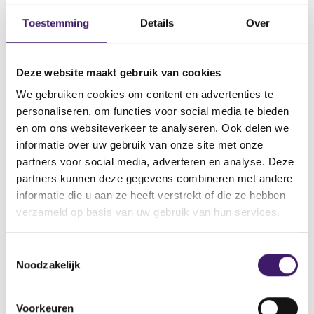
Datum ontvangst notificatie
Toestemming
Details
Over
28 apr 2021
Datum ontvangen document
28 apr 2021
Deze website maakt gebruik van cookies
Naam van de instelling
We gebruiken cookies om content en advertenties te
GOLDMAN SACHS FINANCE CORP INTERNATIONAL LTD
personaliseren, om functies voor social media te bieden
en om ons websiteverkeer te analyseren. Ook delen we
Omschrijving van de transactie
informatie over uw gebruik van onze site met onze
Supplement Securities Notes (Certificates or Notes)
partners voor social media, adverteren en analyse. Deze
Naam bevoegde autoriteit
partners kunnen deze gegevens combineren met andere
BUNDESANSTALT FÜR
informatie die u aan ze heeft verstrekt of die ze hebben
FINANZDIENSTLEISTUNGSAUFSICHT(BaFin)
verzameld op basis van uw gebruik van hun services.
Land bevoegde autoriteit
Duitsland
T
Noodzakelijk
o
e
V
V
s
o
o
Voorkeuren