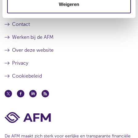
e
s
Weigeren
i
r
t
Over de AFM
e
r
e
e
r
Contact
s
r
u
e
Werken bij de AFM
l
s
t
u
Over deze website
a
l
a
t
Privacy
t
a
a
Cookiebeleid
t
De AFM maakt zich sterk voor eerlijke en transparante financiële