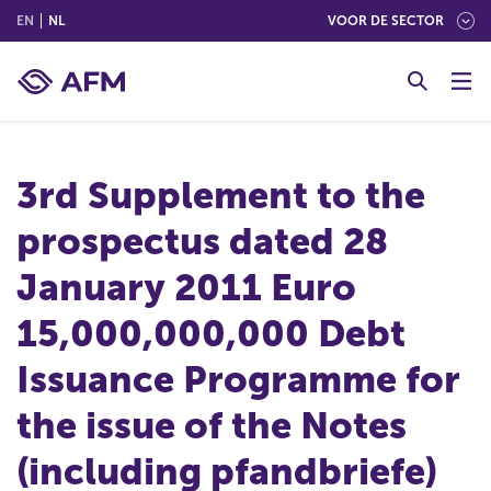
(ENGLISH)
(NEDERLANDS (NEDERLAND))
EN
NL
VOOR DE SECTOR
G
o
t
o
c
3rd Supplement to the
o
n
prospectus dated 28
t
e
January 2011 Euro
n
t
15,000,000,000 Debt
Issuance Programme for
the issue of the Notes
(including pfandbriefe)