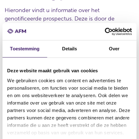
Hieronder vindt u informatie over het
genotificeerde prospectus. Deze is door de
organisatie verstrekt.
Toestemming
Details
Over
Datum ontvangst notificatie
05 aug 2011
Deze website maakt gebruik van cookies
Datum ontvangen document
We gebruiken cookies om content en advertenties te
05 aug 2011
personaliseren, om functies voor social media te bieden
Naam van de instelling
en om ons websiteverkeer te analyseren. Ook delen we
Deutsche Postbank AG
informatie over uw gebruik van onze site met onze
partners voor social media, adverteren en analyse. Deze
Omschrijving van de transactie
partners kunnen deze gegevens combineren met andere
3rd Supplement to the prospectus dated 28 January 2011 Euro
informatie die u aan ze heeft verstrekt of die ze hebben
15,000,000,000 Debt Issuance Programme for the issue of the
Notes (including pfandbriefe)
verzameld op basis van uw gebruik van hun services.