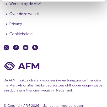
u
e
Werken bij de AFM
l
s
t
u
Over deze website
a
l
a
t
Privacy
t
a
a
Cookiebeleid
t
De AFM maakt zich sterk voor eerlijke en transparante financiële
markten. Als onafhankelijke gedragstoezichthouder dragen wij bij
aan duurzaam financieel welzijn in Nederland.
© Copyright AFM 2026 - alle rechten voorbehouden