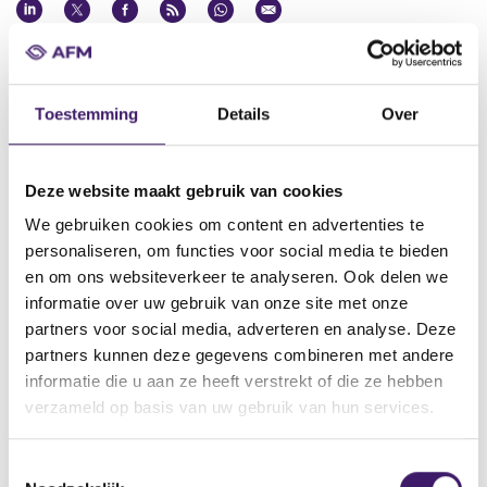
Datum ontvangst notificatie
30 okt 2020
Toestemming
Details
Over
Datum ontvangen document
30 okt 2020
Naam van de instelling
Deze website maakt gebruik van cookies
Goldman Sachs & Co . Wertpapier GmbH
We gebruiken cookies om content en advertenties te
personaliseren, om functies voor social media te bieden
Omschrijving van de transactie
en om ons websiteverkeer te analyseren. Ook delen we
Supplement Securities (issued in form of Certificates or Notes)
dated 30 October 2020
informatie over uw gebruik van onze site met onze
partners voor social media, adverteren en analyse. Deze
Naam bevoegde autoriteit
partners kunnen deze gegevens combineren met andere
BundesanstaltfürFinanzdienstleistungsaufsicht
informatie die u aan ze heeft verstrekt of die ze hebben
Land bevoegde autoriteit
verzameld op basis van uw gebruik van hun services.
Duitsland
T
Website bevoegde autoriteit