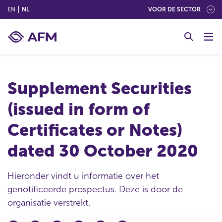
(ENGLISH)
(NEDERLANDS (NEDERLAND))
EN
NL
VOOR DE SECTOR
G
o
t
o
c
Supplement Securities
o
n
(issued in form of
t
e
Certificates or Notes)
n
t
dated 30 October 2020
Hieronder vindt u informatie over het
genotificeerde prospectus. Deze is door de
organisatie verstrekt.