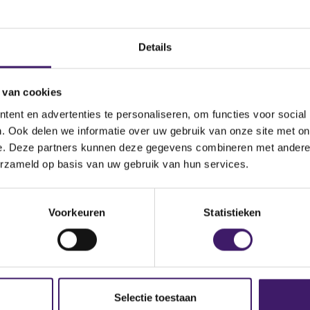
Datum ontvangen
document
Details
Products B.V. / JPMorgan
Omschrijving van de
organ Chase & Co.
transactie
 van cookies
nce du Secteur Financier
Land bevoegde autoriteit
ent en advertenties te personaliseren, om functies voor social
. Ook delen we informatie over uw gebruik van onze site met on
e. Deze partners kunnen deze gegevens combineren met andere i
cueil.jsp
erzameld op basis van uw gebruik van hun services.
Voorkeuren
Statistieken
Selectie toestaan