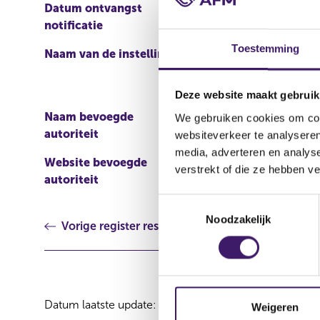
Datum ontvangst
23 okt 2020
notificatie
Toestemming
Naam van de instelling
J.P. Morgan Structured 
Chase Bank, N.A. / JPM
Deze website maakt gebruik
Naam bevoegde
Commission de Surveilla
We gebruiken cookies om cont
autoriteit
websiteverkeer te analyseren
media, adverteren en analys
Website bevoegde
http://www.bourse.lu/Ac
verstrekt of die ze hebben v
autoriteit
T
Noodzakelijk
o
Vorige register resultaat
e
s
t
e
Datum laatste update: 08 augustus 2026
m
Weigeren