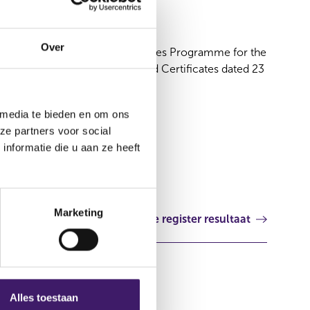
23 okt 2020
Over
Supplement Structured Securities Programme for the
issuance of Notes, Warrants and Certificates dated 23
October 2020
Luxemburg
 media te bieden en om ons
ze partners voor social
nformatie die u aan ze heeft
Marketing
Volgende register resultaat
Alles toestaan