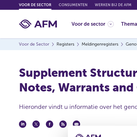
G
VOOR DE SECTOR
CONSUMENTEN
WERKEN BIJ DE AFM
o
t
Voor de sector
Thema
o
c
o
Voor de Sector
Registers
Meldingenregisters
Genot
n
t
e
Supplement Structure
n
t
Notes, Warrants and 
Hieronder vindt u informatie over het geno