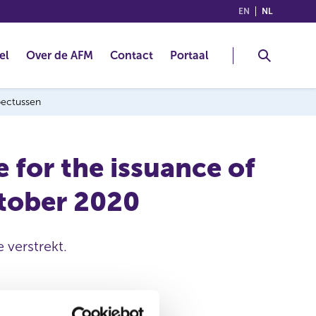
(ENGLISH)
(NEDERLA
EN
NL
el
Over de AFM
Contact
Portaal
spectussen
for the issuance of
ctober 2020
 verstrekt.