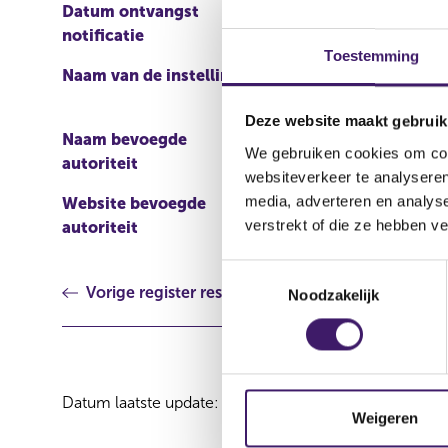
Datum ontvangst
29 mei 2020
notificatie
Toestemming
Naam van de instelling
Nomura International Fun
Deze website maakt gebruik
Naam bevoegde
Commission de Surveilla
We gebruiken cookies om cont
autoriteit
websiteverkeer te analyseren
media, adverteren en analys
Website bevoegde
http://www.bourse.lu/Ac
verstrekt of die ze hebben v
autoriteit
T
Vorige register resultaat
Noodzakelijk
o
e
s
t
e
Datum laatste update: 07 augustus 2026
m
Weigeren
m