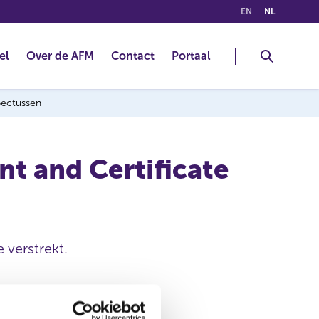
(ENGLISH)
(NEDERLA
EN
NL
el
Over de AFM
Contact
Portaal
spectussen
t and Certificate
 verstrekt.