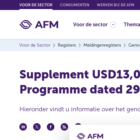
G
VOOR DE SECTOR
CONSUMENTEN
WERKEN BIJ DE AFM
o
t
Voor de sector
Thema
o
c
o
Voor de Sector
Registers
Meldingenregisters
Genot
n
t
e
Supplement USD13,00
n
t
Programme dated 29
Hieronder vindt u informatie over het geno