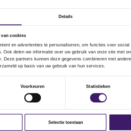
Datum ontvangen
document
Details
ding Pte. Ltd
Omschrijving van de
transactie
 van cookies
nce du Secteur Financier
Land bevoegde autoriteit
ent en advertenties te personaliseren, om functies voor social
. Ook delen we informatie over uw gebruik van onze site met on
e. Deze partners kunnen deze gegevens combineren met andere i
cueil.jsp
erzameld op basis van uw gebruik van hun services.
Voorkeuren
Statistieken
Selectie toestaan