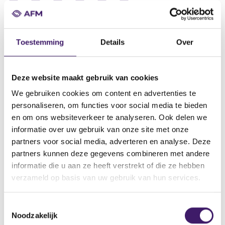
Datum ontvangst notificatie
07 jun 2011
Toestemming
Details
Over
Datum ontvangen document
07 jun 2011
Deze website maakt gebruik van cookies
Naam van de instelling
We gebruiken cookies om content en advertenties te
BNP Paribas, BNP Paribas Arbitrage Issuance B.V.
personaliseren, om functies voor social media te bieden
Omschrijving van de transactie
en om ons websiteverkeer te analyseren. Ook delen we
€90,000,000,000 Programme for the Issuance of Debt
informatie over uw gebruik van onze site met onze
Instruments
partners voor social media, adverteren en analyse. Deze
partners kunnen deze gegevens combineren met andere
Naam bevoegde autoriteit
informatie die u aan ze heeft verstrekt of die ze hebben
Autorité des Marchés Financiers
verzameld op basis van uw gebruik van hun services.
Land bevoegde autoriteit
Frankrijk
T
Noodzakelijk
o
Website bevoegde autoriteit