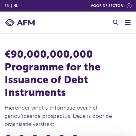
(ENGLISH)
(NEDERLANDS (NEDERLAND))
EN
NL
VOOR DE SECTOR
G
o
t
o
c
€90,000,000,000
o
n
Programme for the
t
e
Issuance of Debt
n
t
Instruments
Hieronder vindt u informatie over het
genotificeerde prospectus. Deze is door de
organisatie verstrekt.