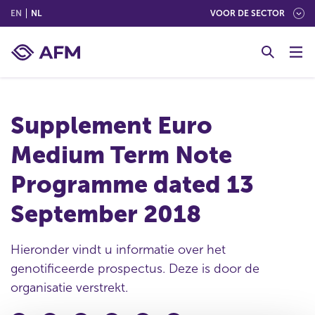
(ENGLISH)
(NEDERLANDS (NEDERLAND))
EN
NL
VOOR DE SECTOR
G
o
t
o
c
Supplement Euro
o
n
Medium Term Note
t
e
Programme dated 13
n
t
September 2018
Hieronder vindt u informatie over het
genotificeerde prospectus. Deze is door de
organisatie verstrekt.