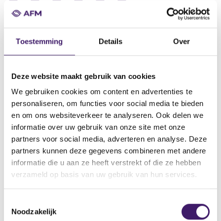
Datum ontvangst notificatie
28 sep 2018
Toestemming
Details
Over
Datum ontvangen document
13 sep 2018
Deze website maakt gebruik van cookies
Naam van de instelling
We gebruiken cookies om content en advertenties te
BNP Paribas Fortis SA/NV, BNP Paribas Fortis Funding
personaliseren, om functies voor social media te bieden
Omschrijving van de transactie
en om ons websiteverkeer te analyseren. Ook delen we
Supplement Euro Medium Term Note Programme dated 13
informatie over uw gebruik van onze site met onze
September 2018
partners voor social media, adverteren en analyse. Deze
partners kunnen deze gegevens combineren met andere
Naam bevoegde autoriteit
informatie die u aan ze heeft verstrekt of die ze hebben
Commission de Surveillance du Secteur Financier
verzameld op basis van uw gebruik van hun services.
Land bevoegde autoriteit
Luxemburg
T
Noodzakelijk
o
Website bevoegde autoriteit