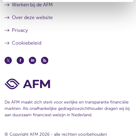
u
e
Werken bij de AFM
l
s
t
u
Over deze website
a
l
a
t
Privacy
t
a
a
Cookiebeleid
t
De AFM maakt zich sterk voor eerlijke en transparante financiële
markten. Als onafhankelijke gedragstoezichthouder dragen wij bij
aan duurzaam financieel welzijn in Nederland.
© Copyright AFM 2026 - alle rechten voorbehouden