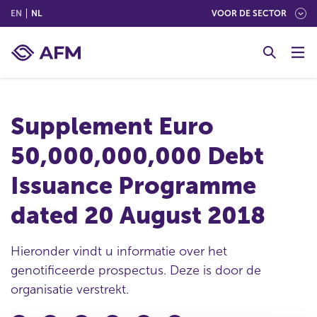
(ENGLISH)
(NEDERLANDS (NEDERLAND))
EN
NL
VOOR DE SECTOR
G
o
t
o
c
Supplement Euro
o
n
50,000,000,000 Debt
t
e
Issuance Programme
n
t
dated 20 August 2018
Hieronder vindt u informatie over het
genotificeerde prospectus. Deze is door de
organisatie verstrekt.