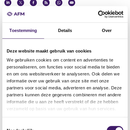
Datum ontvangst notificatie
20 aug 2018
Toestemming
Details
Over
Datum ontvangen document
20 aug 2018
Naam van de instelling
Deze website maakt gebruik van cookies
Deutsche Pfandbriefbank AG
We gebruiken cookies om content en advertenties te
personaliseren, om functies voor social media te bieden
Omschrijving van de transactie
en om ons websiteverkeer te analyseren. Ook delen we
Supplement Euro 50,000,000,000 Debt Issuance Programme
dated 20 August 2018
informatie over uw gebruik van onze site met onze
partners voor social media, adverteren en analyse. Deze
Naam bevoegde autoriteit
partners kunnen deze gegevens combineren met andere
BundesanstaltfürFinanzdienstleistungsaufsicht
informatie die u aan ze heeft verstrekt of die ze hebben
Land bevoegde autoriteit
verzameld op basis van uw gebruik van hun services.
Duitsland
T
Website bevoegde autoriteit