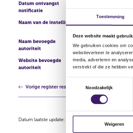
Datum ontvangst
27 jul 2018
notificatie
Toestemming
Naam van de instelling
Banca IMI S.p.A.
Deze website maakt gebruik
Naam bevoegde
Commission de Surveilla
We gebruiken cookies om cont
autoriteit
websiteverkeer te analyseren
media, adverteren en analys
Website bevoegde
http://www.bourse.lu/Ac
verstrekt of die ze hebben v
autoriteit
T
Vorige register resultaat
Noodzakelijk
o
e
s
t
e
Datum laatste update: 06 augustus 2026
m
Weigeren
m