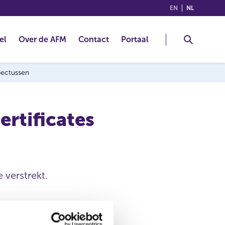
(ENGLISH)
(NEDERLA
EN
NL
el
Over de AFM
Contact
Portaal
spectussen
rtificates
 verstrekt.