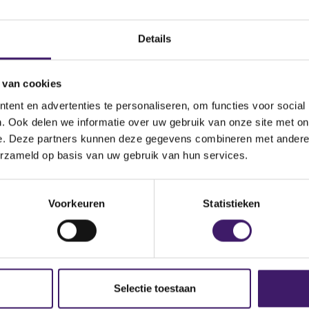
Datum ontvangen
document
Details
Omschrijving van de
transactie
 van cookies
nce du Secteur Financier
Land bevoegde autoriteit
ent en advertenties te personaliseren, om functies voor social
. Ook delen we informatie over uw gebruik van onze site met on
e. Deze partners kunnen deze gegevens combineren met andere i
cueil.jsp
erzameld op basis van uw gebruik van hun services.
Voorkeuren
Statistieken
Selectie toestaan