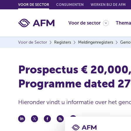
G
VOOR DE SECTOR
CONSUMENTEN
WERKEN BIJ DE AFM
o
t
Voor de sector
Thema
o
c
o
Voor de Sector
Registers
Meldingenregisters
Genot
n
t
e
Prospectus € 20,000,
n
t
Programme dated 27
Hieronder vindt u informatie over het geno