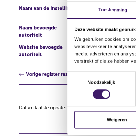
Naam van de instelling
BAWAG P.S.K. Bank für A
Toestemming
Österreichische Postspar
Naam bevoegde
Commission de Surveilla
Deze website maakt gebruik
autoriteit
We gebruiken cookies om cont
websiteverkeer te analyseren
Website bevoegde
http://www.bourse.lu/Ac
media, adverteren en analys
autoriteit
verstrekt of die ze hebben v
Vorige register resultaat
T
Noodzakelijk
o
e
s
t
Datum laatste update: 08 augustus 2026
e
m
Weigeren
m
i