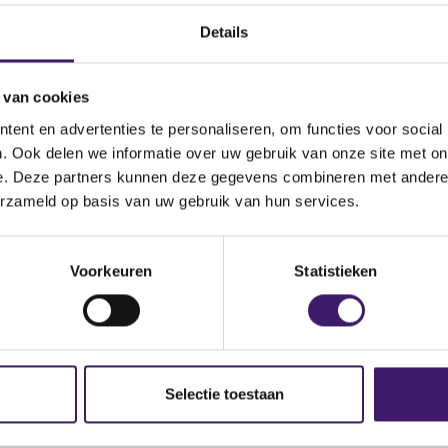
rbeit und Wirtschaft und
Omschrijving van de
Details
kasse Aktiengesellschaft
transactie
nce du Secteur Financier
Land bevoegde autoriteit
 van cookies
ent en advertenties te personaliseren, om functies voor social
. Ook delen we informatie over uw gebruik van onze site met on
cueil.jsp
e. Deze partners kunnen deze gegevens combineren met andere i
erzameld op basis van uw gebruik van hun services.
Voorkeuren
Statistieken
Selectie toestaan