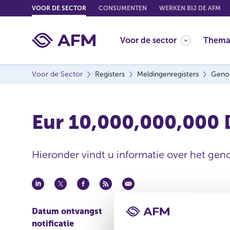
G
VOOR DE SECTOR
CONSUMENTEN
WERKEN BIJ DE AFM
o
t
Voor de sector
Thema
o
c
o
Voor de Sector
Registers
Meldingenregisters
Genot
n
t
e
Eur 10,000,000,000
n
t
Hieronder vindt u informatie over het geno
Datum ontvangst
02 mei 2011
notificatie