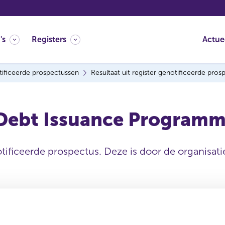
's
Registers
Actue
ificeerde prospectussen
Resultaat uit register genotificeerde pro
 Debt Issuance Program
tificeerde prospectus. Deze is door de organisatie
Datum ontvangen
document