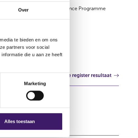
Eur 10,000,000,000 Debt Issuance Programme
Over
Luxemburg
 media te bieden en om ons
ze partners voor social
nformatie die u aan ze heeft
Volgende register resultaat
Marketing
Alles toestaan