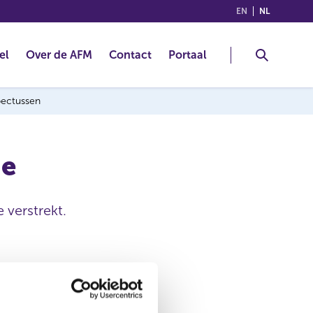
(ENGLISH)
(NEDERLA
EN
NL
el
Over de AFM
Contact
Portaal
spectussen
me
 verstrekt.
27 apr 2011