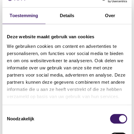
Datum ontvangst notificatie
10 mrt 2011
Toestemming
Details
Over
Datum ontvangen document
10 mrt 2011
Deze website maakt gebruik van cookies
Naam van de instelling
We gebruiken cookies om content en advertenties te
Peugeot
personaliseren, om functies voor social media te bieden
Omschrijving van de transactie
en om ons websiteverkeer te analyseren. Ook delen we
€5,000,000,000 Euro Medium Term Note Programme
informatie over uw gebruik van onze site met onze
partners voor social media, adverteren en analyse. Deze
Naam bevoegde autoriteit
partners kunnen deze gegevens combineren met andere
Autorité des Marchés Financiers
informatie die u aan ze heeft verstrekt of die ze hebben
Land bevoegde autoriteit
verzameld op basis van uw gebruik van hun services.
Frankrijk
Website bevoegde autoriteit
T
http://www.amf-france.org/inetbdif/sch_cpy.aspx?lang=en
Noodzakelijk
o
e