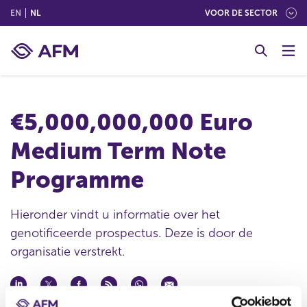
(ENGLISH)
(NEDERLANDS (NEDERLAND))
EN
NL
VOOR DE SECTOR
G
o
t
o
c
€5,000,000,000 Euro
o
n
Medium Term Note
t
e
Programme
n
t
Hieronder vindt u informatie over het
genotificeerde prospectus. Deze is door de
organisatie verstrekt.