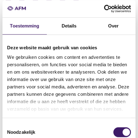
Datum ontvangst notificatie
10 aug 2017
Toestemming
Details
Over
Datum ontvangen document
10 aug 2017
Deze website maakt gebruik van cookies
Naam van de instelling
We gebruiken cookies om content en advertenties te
Société Générale, SG Issuer, SG Option Europe
personaliseren, om functies voor social media te bieden
Omschrijving van de transactie
en om ons websiteverkeer te analyseren. Ook delen we
Supplement Debt Instruments Issuance Programme dated 10
informatie over uw gebruik van onze site met onze
August 2017
partners voor social media, adverteren en analyse. Deze
partners kunnen deze gegevens combineren met andere
Naam bevoegde autoriteit
informatie die u aan ze heeft verstrekt of die ze hebben
Commission de Surveillance du Secteur Financier
verzameld op basis van uw gebruik van hun services.
Land bevoegde autoriteit
Luxemburg
T
Noodzakelijk
o
Website bevoegde autoriteit