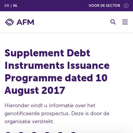
(ENGLISH)
(NEDERLANDS (NEDERLAND))
EN
NL
VOOR DE SECTOR
G
o
t
o
c
Supplement Debt
o
n
Instruments Issuance
t
e
Programme dated 10
n
t
August 2017
Hieronder vindt u informatie over het
genotificeerde prospectus. Deze is door de
organisatie verstrekt.