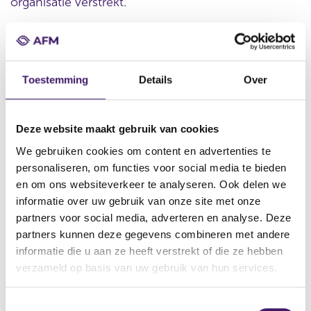
organisatie verstrekt.
Datum ontvangst notificatie
Toestemming
Details
Over
16 jun 2017
Datum ontvangen document
16 jun 2017
Deze website maakt gebruik van cookies
Naam van de instelling
We gebruiken cookies om content en advertenties te
Goldman Sachs International Goldman, Sachs & Co. Wertpapier
personaliseren, om functies voor social media te bieden
GmbH Goldman sachs Finance Corp International Ltd
en om ons websiteverkeer te analyseren. Ook delen we
informatie over uw gebruik van onze site met onze
Omschrijving van de transactie
partners voor social media, adverteren en analyse. Deze
Supplement Series M Programme for the Issuance of Warrants,
partners kunnen deze gegevens combineren met andere
Notes and Certificates dated 5 May 2017
informatie die u aan ze heeft verstrekt of die ze hebben
Naam bevoegde autoriteit
verzameld op basis van uw gebruik van hun services.
Commission de Surveillance du Secteur Financier
Land bevoegde autoriteit
T