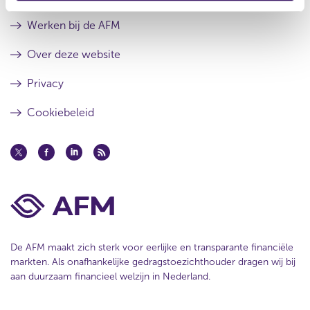
s
r
u
e
Werken bij de AFM
l
s
t
u
Over deze website
a
l
a
t
Privacy
t
a
a
Cookiebeleid
t
De AFM maakt zich sterk voor eerlijke en transparante financiële
markten. Als onafhankelijke gedragstoezichthouder dragen wij bij
aan duurzaam financieel welzijn in Nederland.