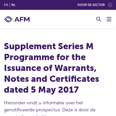
(ENGLISH)
(NEDERLANDS (NEDERLAND))
EN
NL
VOOR DE SECTOR
G
o
t
o
c
Supplement Series M
o
n
Programme for the
t
e
Issuance of Warrants,
n
t
Notes and Certificates
dated 5 May 2017
Hieronder vindt u informatie over het
genotificeerde prospectus. Deze is door de