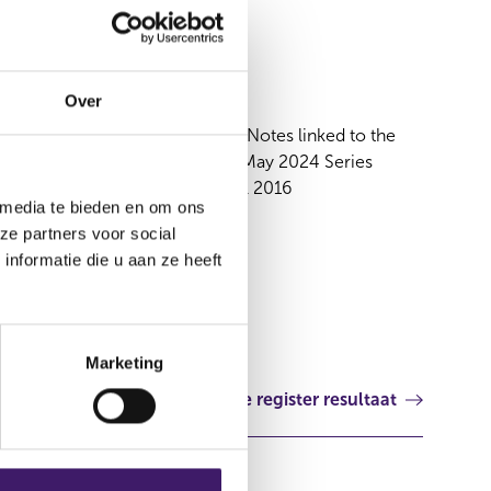
13 apr 2016
Over
Supplement EUR 350,000,000 Notes linked to the
EURO STOXX Price Index, due May 2024 Series
SPLB2015-OERK datum 18 april 2016
 media te bieden en om ons
Luxemburg
ze partners voor social
nformatie die u aan ze heeft
Marketing
Volgende register resultaat