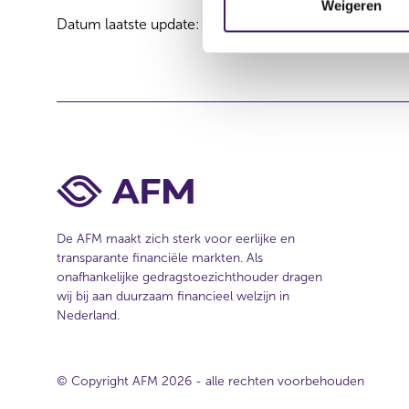
m
Weigeren
Datum laatste update: 08 augustus 2026
m
i
n
g
s
s
e
l
e
c
De AFM maakt zich sterk voor eerlijke en
t
transparante financiële markten. Als
i
onafhankelijke gedragstoezichthouder dragen
e
wij bij aan duurzaam financieel welzijn in
Nederland.
© Copyright AFM 2026 - alle rechten voorbehouden