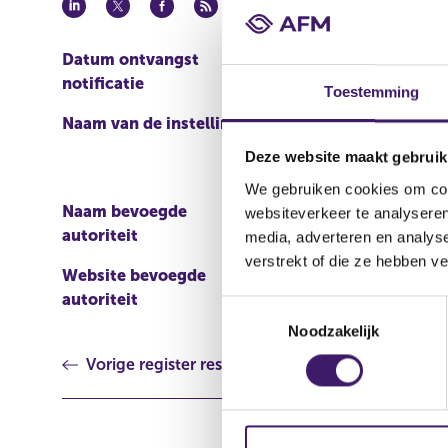
Datum ontvangst
13 apr 2016
notificatie
Toestemming
Naam van de instelling
Credit Suisse AG , Lond
Deze website maakt gebruik
We gebruiken cookies om cont
Naam bevoegde
Commission de Surveilla
websiteverkeer te analyseren
autoriteit
media, adverteren en analys
verstrekt of die ze hebben v
Website bevoegde
http://www.bourse.lu/Ac
autoriteit
T
Noodzakelijk
o
e
Vorige register resultaat
s
t
e