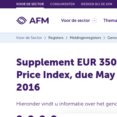
G
VOOR DE SECTOR
CONSUMENTEN
WERKEN BIJ DE AFM
o
t
Voor de sector
Thema
o
c
o
Voor de Sector
Registers
Meldingenregisters
Genot
n
t
e
Supplement EUR 350
n
t
Price Index, due Ma
2016
Hieronder vindt u informatie over het geno