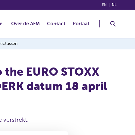
(ENGLISH)
(NEDERLA
EN
NL
el
Over de AFM
Contact
Portaal
spectussen
to the EURO STOXX
OERK datum 18 april
 verstrekt.