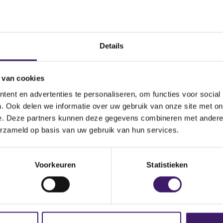
Datum ontvangen
document
Details
on Branch
Omschrijving van de
transactie
 van cookies
ent en advertenties te personaliseren, om functies voor social
nce du Secteur Financier
Land bevoegde autoriteit
. Ook delen we informatie over uw gebruik van onze site met on
e. Deze partners kunnen deze gegevens combineren met andere i
erzameld op basis van uw gebruik van hun services.
cueil.jsp
Voorkeuren
Statistieken