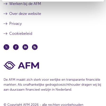
u
e
Werken bij de AFM
l
s
t
u
Over deze website
a
l
a
t
Privacy
t
a
a
Cookiebeleid
t
De AFM maakt zich sterk voor eerlijke en transparante financiële
markten. Als onafhankelijke gedragstoezichthouder dragen wij bij
aan duurzaam financieel welzijn in Nederland.
© Copyright AFM 2026 - alle rechten voorbehouden