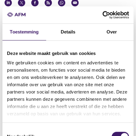
Datum ontvangst notificatie
30 dec 2010
Toestemming
Details
Over
Datum ontvangen document
29 dec 2010
Naam van de instelling
Deze website maakt gebruik van cookies
Société Générale Effekten GmbH
We gebruiken cookies om content en advertenties te
personaliseren, om functies voor social media te bieden
Omschrijving van de transactie
en om ons websiteverkeer te analyseren. Ook delen we
Fifth Supplement to the Debt Issuance Programme for the Issue
of Notes and Certificates
informatie over uw gebruik van onze site met onze
partners voor social media, adverteren en analyse. Deze
Naam bevoegde autoriteit
partners kunnen deze gegevens combineren met andere
BundesanstaltfürFinanzdienstleistungsaufsicht
informatie die u aan ze heeft verstrekt of die ze hebben
Land bevoegde autoriteit
verzameld op basis van uw gebruik van hun services.
Duitsland
T
Website bevoegde autoriteit