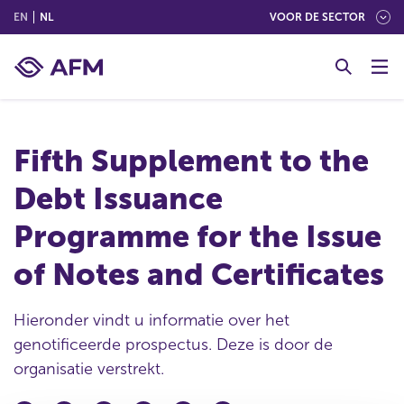
(ENGLISH)
(NEDERLANDS (NEDERLAND))
EN
NL
VOOR DE SECTOR
G
o
t
o
c
Fifth Supplement to the
o
n
Debt Issuance
t
e
Programme for the Issue
n
t
of Notes and Certificates
Hieronder vindt u informatie over het
genotificeerde prospectus. Deze is door de
organisatie verstrekt.